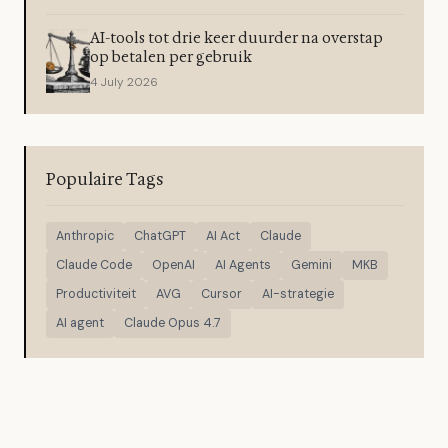
AI-tools tot drie keer duurder na overstap
op betalen per gebruik
4 July 2026
Populaire Tags
Anthropic
ChatGPT
AI Act
Claude
Claude Code
OpenAI
AI Agents
Gemini
MKB
Productiviteit
AVG
Cursor
AI-strategie
AI agent
Claude Opus 4.7