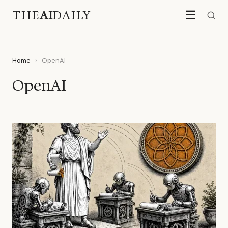
THE
AI
DAILY
☰
Home
›
OpenAI
OpenAI