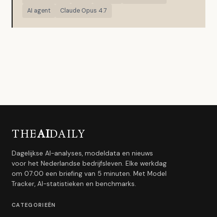
AI agent
Claude Opus 4.7
THE
AI
DAILY
Dagelijkse AI-analyses, modeldata en nieuws
voor het Nederlandse bedrijfsleven. Elke werkdag
om 07:00 een briefing van 5 minuten. Met Model
Tracker, AI-statistieken en benchmarks.
CATEGORIEËN