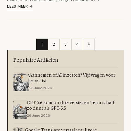
LEES MEER →
1
2
3
4
»
Populaire Artikelen
Aannemen of AI inzetten? Vijf vragen voor
je beslist
23 June 2026
GPT-5.6 komt in drie versies en Terra is half
zo duur als GPT-5.5
26 June 2026
Google Translate vertaalt nu live je