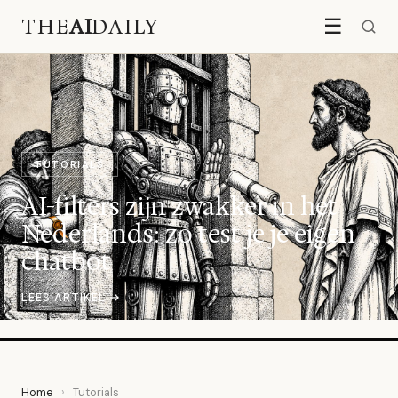
THE
AI
DAILY
☰
TUTORIALS
AI-filters zijn zwakker in het
Nederlands: zo test je je eigen
chatbot
LEES ARTIKEL →
Home
›
Tutorials