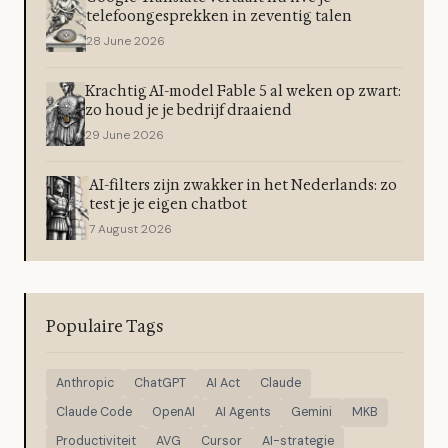
telefoongesprekken in zeventig talen
28 June 2026
Krachtig AI-model Fable 5 al weken op zwart:
zo houd je je bedrijf draaiend
29 June 2026
AI-filters zijn zwakker in het Nederlands: zo
test je je eigen chatbot
7 August 2026
Populaire Tags
Anthropic
ChatGPT
AI Act
Claude
Claude Code
OpenAI
AI Agents
Gemini
MKB
Productiviteit
AVG
Cursor
AI-strategie