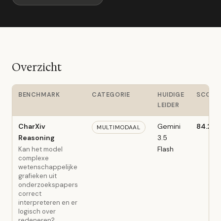
Overzicht
BENCHMARK
CATEGORIE
HUIDIGE
SCORE
LEIDER
CharXiv
Gemini
84.2%
MULTIMODAAL
Reasoning
3.5
Flash
Kan het model
complexe
wetenschappelijke
grafieken uit
onderzoekspapers
correct
interpreteren en er
logisch over
redeneren?