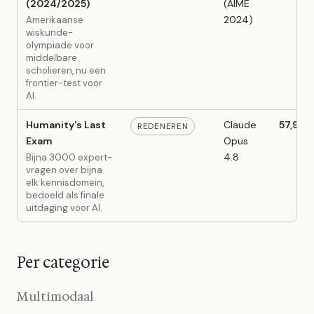
(2024/2025)
(AIME
2024)
Amerikaanse
wiskunde-
olympiade voor
middelbare
scholieren, nu een
frontier-test voor
AI.
Humanity's Last
Claude
57,9%
REDENEREN
Exam
Opus
4.8
Bijna 3000 expert-
vragen over bijna
elk kennisdomein,
bedoeld als finale
uitdaging voor AI.
Per categorie
Multimodaal