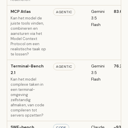
MCP Atlas
Gemini
83.6%
AGENTIC
3.5
Kan het model de
juiste tools vinden,
Flash
combineren en
aansturen via het
Model Context
Protocol om een
realistische taak op
te lossen?
Terminal-Bench
Gemini
76.2%
AGENTIC
2.1
3.5
Flash
Kan het model
complexe taken in
een terminal-
omgeving
zelfstandig
afmaken, van code
compileren tot
servers opzetten?
SWE-bench
Claude
~93,9
CODE