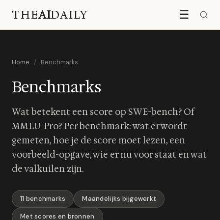
THE
AI
DAILY
☰
Home
/
Benchmarks
Benchmarks
Wat betekent een score op SWE-bench? Of
MMLU-Pro? Per benchmark: wat er wordt
gemeten, hoe je de score moet lezen, een
voorbeeld-opgave, wie er nu voor staat en wat
de valkuilen zijn.
11 benchmarks
Maandelijks bijgewerkt
Met scores en bronnen