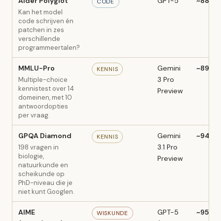
Aider Polyglot
GPT-5
~88%
CODE
Kan het model
code schrijven én
patchen in zes
verschillende
programmeertalen?
MMLU-Pro
Gemini
~89,8
KENNIS
3 Pro
Multiple-choice
kennistest over 14
Preview
domeinen, met 10
antwoordopties
per vraag.
GPQA Diamond
Gemini
~94,1%
KENNIS
3.1 Pro
198 vragen in
biologie,
Preview
natuurkunde en
scheikunde op
PhD-niveau die je
niet kunt Googlen.
AIME
GPT-5
~95,7%
WISKUNDE