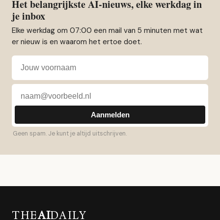
Het belangrijkste AI-nieuws, elke werkdag in
je inbox
Elke werkdag om 07:00 een mail van 5 minuten met wat
er nieuw is en waarom het ertoe doet.
Voornaam
E-mailadres
Aanmelden
Geen spam. Je kunt je altijd uitschrijven.
THE
AI
DAILY