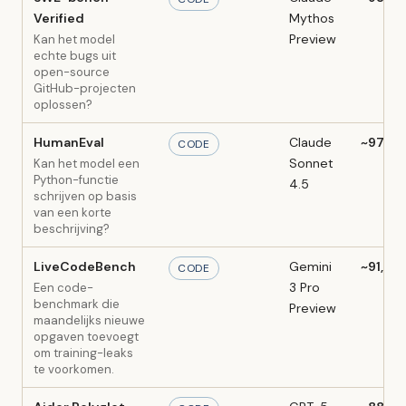
Verified
Mythos
Preview
Kan het model
echte bugs uit
open-source
GitHub-projecten
oplossen?
HumanEval
Claude
~97,6%
CODE
Sonnet
Kan het model een
Python-functie
4.5
schrijven op basis
van een korte
beschrijving?
LiveCodeBench
Gemini
~91,7%
CODE
3 Pro
Een code-
benchmark die
Preview
maandelijks nieuwe
opgaven toevoegt
om training-leaks
te voorkomen.