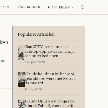
IEKEN
ONZE AGENTS
ARTIKELEN
Populaire Artikelen
aken
ChatGPT Voice zit nu in je
desktop-app: zo laat je hem je
computer bedienen
n de
5 August 2026
Claude houdt nu bij hoe je AI
gebruikt: zo werkt het Reflect-
dashboard
12 July 2026
Claude Opus 5 is uit: bijna zo
slim als Fable 5, voor de helft