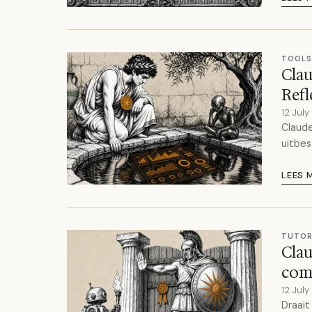
TOOLS
Clau
Ref
12 Jul
Claude
uitbes
LEES 
TUTOR
Clau
com
12 Jul
Draait