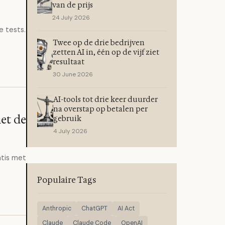
van de prijs
24 July 2026
e tests.
Twee op de drie bedrijven
zetten AI in, één op de vijf ziet
resultaat
30 June 2026
AI-tools tot drie keer duurder
na overstap op betalen per
et de
gebruik
4 July 2026
atis met
Populaire Tags
Anthropic
ChatGPT
AI Act
Claude
Claude Code
OpenAI