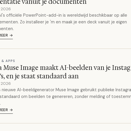
entatie vanuit je documenten
y 2026
's officiële PowerPoint-add-in is wereldwijd beschikbaar op alle
menten. Zo installeer je 'm en maak je een deck vanuit je eigen
enten.
MEER →
 & APPS
 Muse Image maakt AI-beelden van je Insta
's, en je staat standaard aan
y 2026
 nieuwe AI-beeldgenerator Muse Image gebruikt publieke Instag
 standaard om beelden te genereren, zonder melding of toestem
.
MEER →