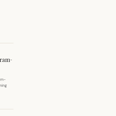
gram-
ram-
ming