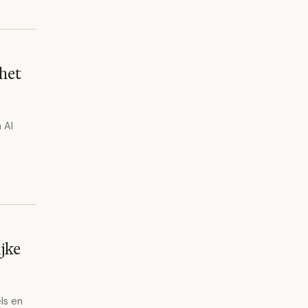
 het
 AI
jke
ls en