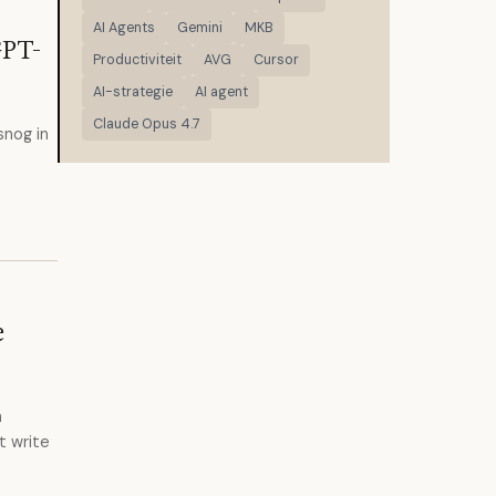
AI Agents
Gemini
MKB
GPT-
Productiviteit
AVG
Cursor
AI-strategie
AI agent
Claude Opus 4.7
snog in
e
n
t write