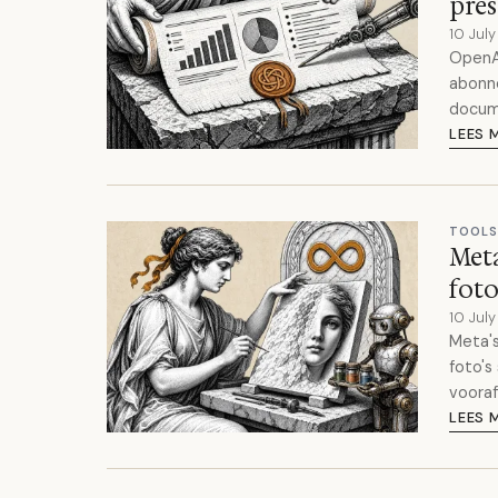
pres
10 Jul
OpenAI
abonne
docum
LEES 
TOOLS
Meta
foto
10 Jul
Meta's
foto's
vooraf
LEES 