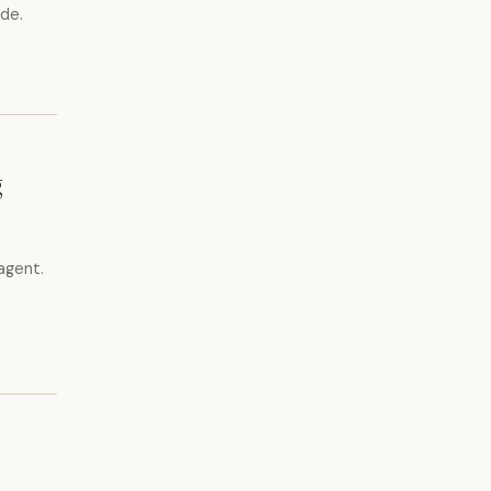
de.
g
agent.