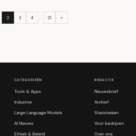
2
3
4
…
21
»
CATEGORIEËN
REDACTIE
Tools & Apps
Nieuwsbrief
Industrie
Archief
Large Language Models
Statistieken
AI Nieuws
Voor bedrijven
Ethiek & Beleid
Over ons