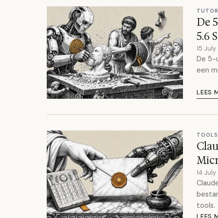
TUTOR
De 5
5.6 
15 Jul
De 5-u
een mi
LEES 
TOOLS
Clau
Micr
14 Jul
Claude
bestan
tools.
LEES 