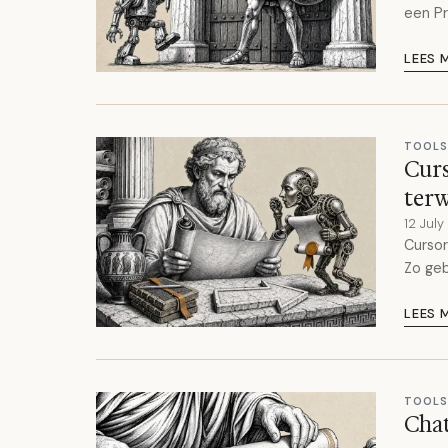
een P
LEES 
TOOLS
Curs
terw
12 Jul
Cursor
Zo geb
LEES 
TOOLS
Chat