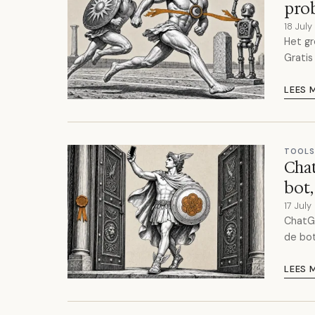
prob
18 Jul
Het gr
Gratis
LEES 
TOOLS
Chat
bot,
17 Jul
ChatGP
de bot
LEES 