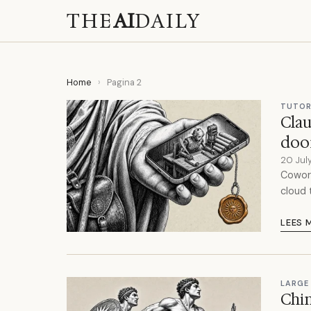
THE
AI
DAILY
Home
›
Pagina 2
TUTOR
Clau
doo
20 Jul
Cowork
cloud 
LEES 
LARGE
Chin