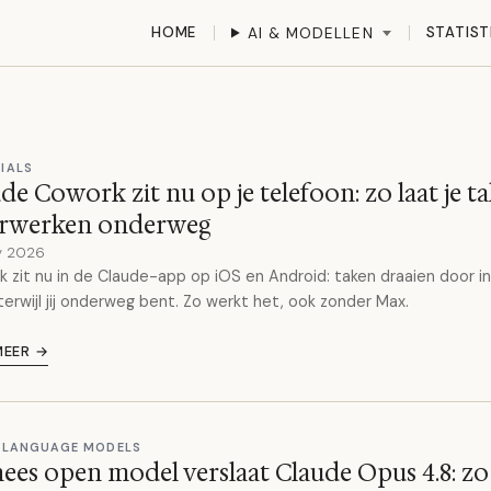
HOME
STATIST
AI & MODELLEN
IALS
de Cowork zit nu op je telefoon: zo laat je t
rwerken onderweg
y 2026
 zit nu in de Claude-app op iOS en Android: taken draaien door i
terwijl jij onderweg bent. Zo werkt het, ook zonder Max.
MEER →
 LANGUAGE MODELS
ees open model verslaat Claude Opus 4.8: zo