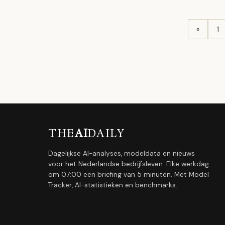
«
1
THE
AI
DAILY
Dagelijkse AI-analyses, modeldata en nieuws
voor het Nederlandse bedrijfsleven. Elke werkdag
om 07:00 een briefing van 5 minuten. Met Model
Tracker, AI-statistieken en benchmarks.