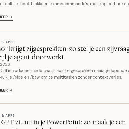
reToolUse-hook blokkeer je rampcommando's, met kopieerbare co
MEER →
 & APPS
or krijgt zijgesprekken: zo stel je een zijvraa
ijl je agent doorwerkt
y 2026
 3.11 introduceert side chats: aparte gesprekken naast je lopende 
ruik je /side en /btw om te multitasken zonder contextverlies.
MEER →
 & APPS
GPT zit nu in je PowerPoint: zo maak je een