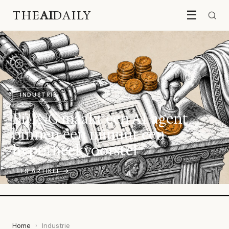
THE
AI
DAILY
☰
INDUSTRIE
Bij ING maakt een AI-agent
binnen een minuut een
hypotheekvoorstel
LEES ARTIKEL →
Home
›
Industrie