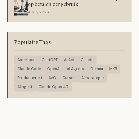
op betalen per gebruik
4 July 2026
Populaire Tags
Anthropic
ChatGPT
AI Act
Claude
Claude Code
OpenAI
AI Agents
Gemini
MKB
Productiviteit
AVG
Cursor
AI-strategie
AI agent
Claude Opus 4.7