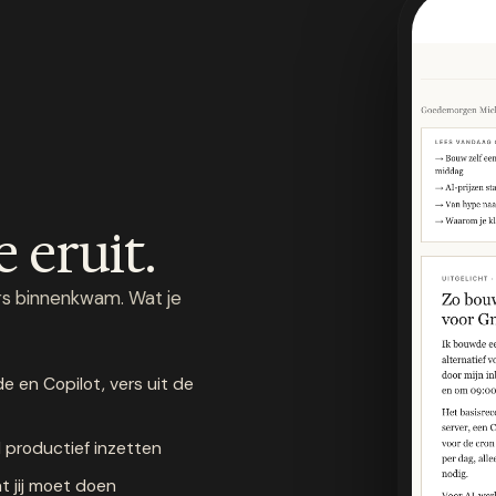
e eruit.
zers binnenkwam. Wat je
e en Copilot, vers uit de
l productief inzetten
t jij moet doen