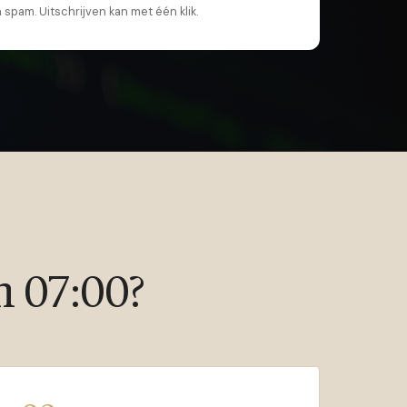
spam. Uitschrijven kan met één klik.
m 07:00?