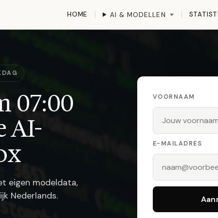
HOME
STATIST
AI & MODELLEN
RKDAG
m 07:00
VOORNAAM
e AI-
ox
E-MAILADRES
Met eigen modeldata,
ijk Nederlands.
Aan