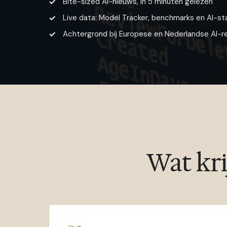
Bite-sized AI-nieuws, in 5 minuten gelezen
Live data: Model Tracker, benchmarks en AI-st
Achtergrond bij Europese en Nederlandse AI-r
Wat kri