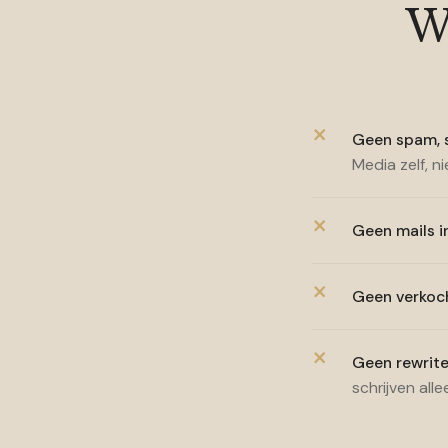
Wa
Geen spam, s
Media zelf, n
Geen mails i
Geen verkoch
Geen rewrite
schrijven all