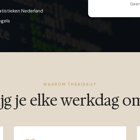
Geen 
atistieken Nederland
egels
WAAROM THEAIDAILY
jg je elke werkdag o