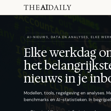
THE
AI
DAILY
AI-NIEUWS, DATA EN ANALYSES, ELKE WE
Elke werkdag o
het belangrijkst
nieuws in je inb
Modellen, tools, regelgeving en analyses. 
benchmarks en AI-statistieken. In begrijpel