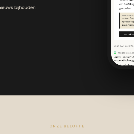
nieuws bijhouden
ONZE BELOFTE