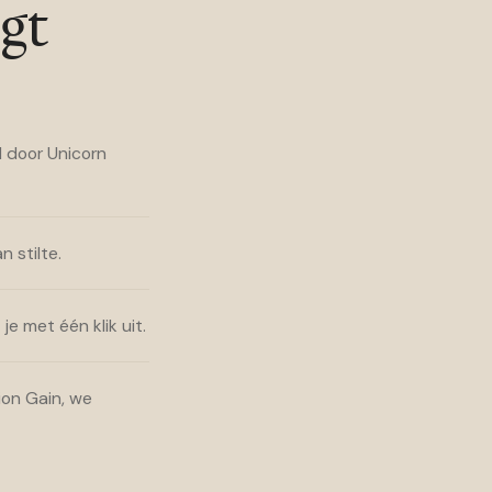
jgt
 door Unicorn
n stilte.
 je met één klik uit.
ion Gain, we