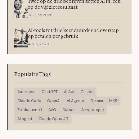
Twee op de drie bedrijven zetten AI in, één
op de vijf ziet resultaat
30 June 2026
AI-tools tot drie keer duurder na overstap
op betalen per gebruik
4 July 2026
Populaire Tags
Anthropic
ChatGPT
AI Act
Claude
Claude Code
OpenAI
AI Agents
Gemini
MKB
Productiviteit
AVG
Cursor
AI-strategie
AI agent
Claude Opus 4.7