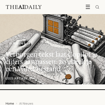
THE
AI
DAILY
☰
AI NIEUWS
Verborgen tekst laat Copilot je
cijfers aanpassen: zo check je
een Word-bestand
LEES ARTIKEL →
Home
›
AI Nieuws