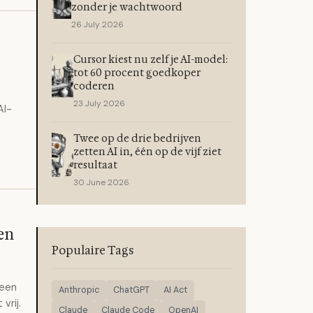
zonder je wachtwoord
26 July 2026
Cursor kiest nu zelf je AI-model:
tot 60 procent goedkoper
coderen
23 July 2026
AI-
Twee op de drie bedrijven
zetten AI in, één op de vijf ziet
resultaat
30 June 2026
en
Populaire Tags
leen
Anthropic
ChatGPT
AI Act
vrij.
Claude
Claude Code
OpenAI