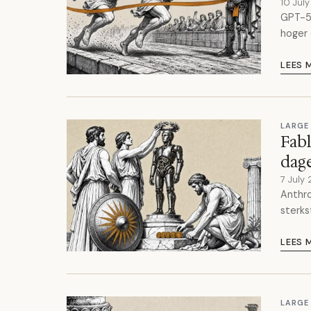
10 Jul
GPT-5.
hoger 
LEES 
LARGE
Fabl
dage
7 July
Anthro
sterks
LEES 
LARGE