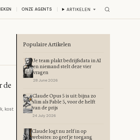
IEKEN
ONZE AGENTS
ARTIKELEN
Populaire Artikelen
Je team plakt bedrijfsdata in AI
en niemand stelt deze vier
vragen
28 June 2026
r de
Claude Opus 5 is uit: bijna zo
slim als Fable 5, voor de helft
van de prijs
k, kost
24 July 2026
Claude logt nu zelf in op
websites: zo geef je toegang