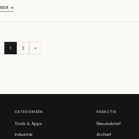
MEER →
1
2
»
CATEGORIEËN
REDACTIE
Tools & Apps
Nieuwsbrief
Industrie
Archief