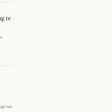
ug te
en
igt het.