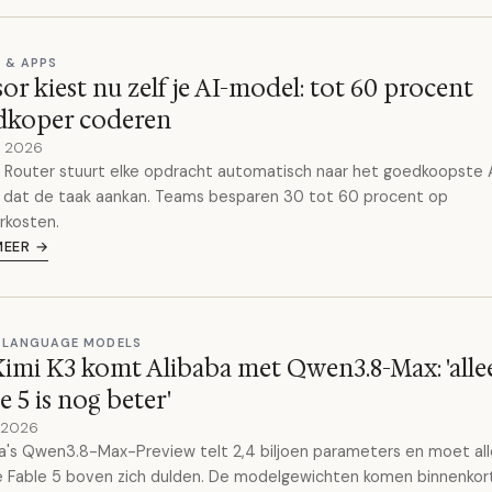
 & APPS
or kiest nu zelf je AI-model: tot 60 procent
dkoper coderen
y 2026
 Router stuurt elke opdracht automatisch naar het goedkoopste 
 dat de taak aankan. Teams besparen 30 tot 60 procent op
rkosten.
MEER →
 LANGUAGE MODELS
imi K3 komt Alibaba met Qwen3.8-Max: 'alle
e 5 is nog beter'
y 2026
a's Qwen3.8-Max-Preview telt 2,4 biljoen parameters en moet al
 Fable 5 boven zich dulden. De modelgewichten komen binnenkort 