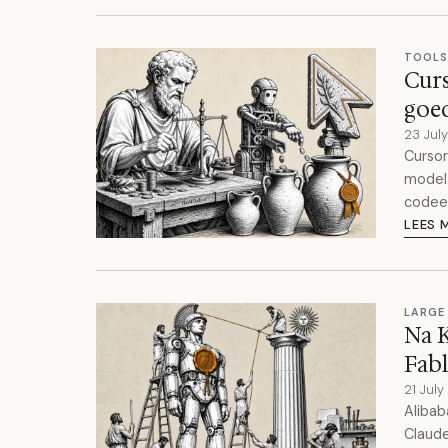
TOOLS
Curs
goe
23 Jul
Cursor
model
codee
LEES 
LARGE
Na K
Fabl
21 Jul
Alibab
Claude