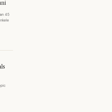
uni
van 45
enkele
als
opic