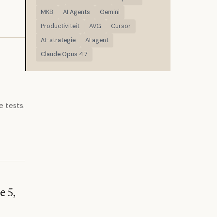
MKB
AI Agents
Gemini
Productiviteit
AVG
Cursor
AI-strategie
AI agent
Claude Opus 4.7
e tests.
e 5,