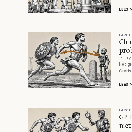
LEES 
LARGE
Chin
prob
18 Jul
Het gr
Gratis
LEES 
LARGE
GPT-
niet