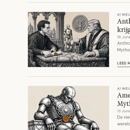
AI NI
Anth
krij
16 Jun
Anthro
Mytho
LEES 
AI NI
Amer
Myth
13 Jun
De nie
wereld