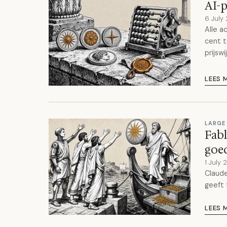
AI-p
6 July
Alle a
cent t
prijswi
LEES 
LARGE
Fabl
goe
1 July
Claude
geeft 
LEES 