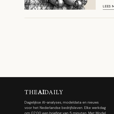
LEES 
THE
AI
DAILY
Dagelijkse AI-analyses, modeldata en nieuws
voor het Nederlandse bedrijfsleven. Elke werkdag
om 07:00 een briefing van 5 minuten. Met Model