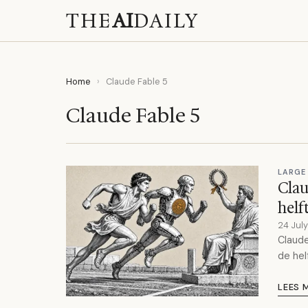
THE
AI
DAILY
Home
›
Claude Fable 5
Claude Fable 5
LARGE
Clau
helf
24 Jul
Claude
de hel
LEES 