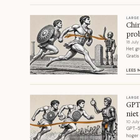
LARGE
Chin
prob
18 Jul
Het gr
Gratis
LEES 
LARGE
GPT-
niet
10 Jul
GPT-5.
hoger 