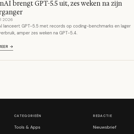
AI brengt GPT-5.5 uit, zes weken na zijn
rganger
il 2026
I lanceert GPT-5.5 met records op coding-benchmarks en lager
erbruik, amper zes weken na GPT-5.4.
MEER →
CATEGORIEËN
REDACTIE
Tools & Apps
Nieuwsbrief