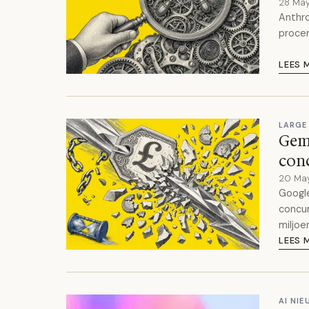
28 Ma
Anthro
procen
LEES 
LARGE
Gemi
conc
20 Ma
Google
concur
miljoe
LEES 
AI NI