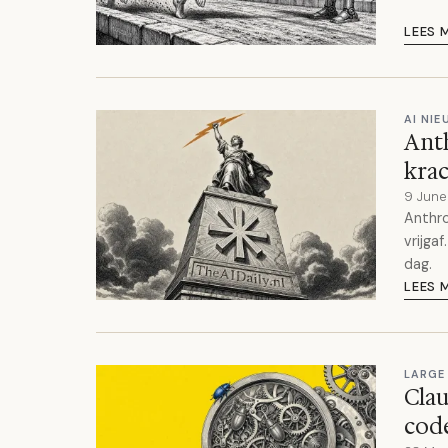
LEES 
AI NI
Anth
krac
9 Jun
Anthro
vrijga
dag.
LEES 
LARGE
Clau
cod