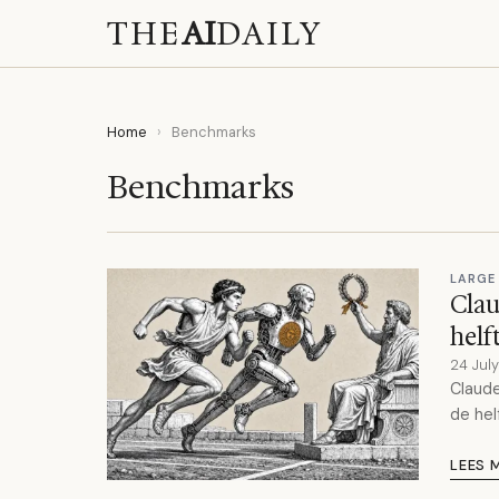
THE
AI
DAILY
Home
›
Benchmarks
Benchmarks
LARGE
Clau
helf
24 Jul
Claude
de hel
LEES 