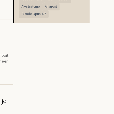
AI-strategie
AI agent
Claude Opus 4.7
 ooit
r één
 je