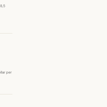
 8,5
llar per