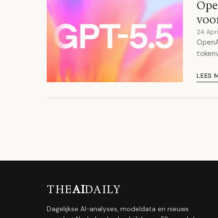
Open
voo
24 Apr
OpenA
tokenv
LEES 
THE
AI
DAILY
Dagelijkse AI-analyses, modeldata en nieuws