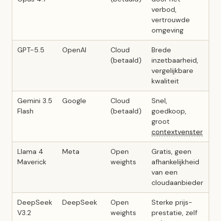
verbod,
vertrouwde
omgeving
GPT-5.5
OpenAI
Cloud
Brede
(betaald)
inzetbaarheid,
vergelijkbare
kwaliteit
Gemini 3.5
Google
Cloud
Snel,
Flash
(betaald)
goedkoop,
groot
contextvenster
Llama 4
Meta
Open
Gratis, geen
Maverick
weights
afhankelijkheid
van een
cloudaanbieder
DeepSeek
DeepSeek
Open
Sterke prijs-
V3.2
weights
prestatie, zelf