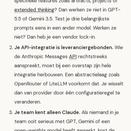
specifieke features zoals artifacts, projects of
extended thinking
? Dan werken ze niet in GPT-
5.5 of Gemini 3.5. Test je drie belangrijkste
prompts eens in een ander model. Werken ze
niet? Dan heb je een vendor lock-in.
Je API-integratie is leveranciergebonden.
Wie
de Anthropic Messages
API
rechtstreeks
aanspreekt, moet bij een overstap zijn hele
integratie herbouwen. Een abstractielaag zoals
OpenRouter of LiteLLM voorkomt dat. Je wisselt
dan van provider door één configuratieregel te
veranderen.
Je team kent alleen Claude.
Als niemand in je
team ooit serieus met GPT, Gemini of een
open-weights model heeft gewerkt, kost de