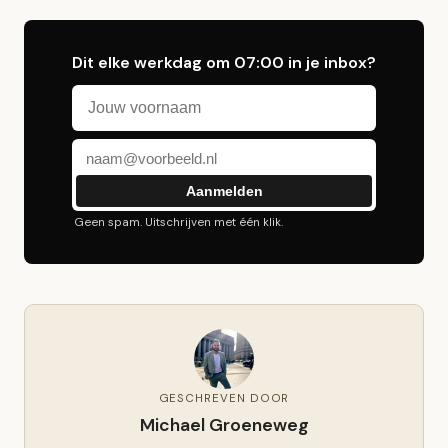
Dit elke werkdag om 07:00 in je inbox?
Voornaam
E-mailadres
Aanmelden
Geen spam. Uitschrijven met één klik.
GESCHREVEN DOOR
Michael Groeneweg