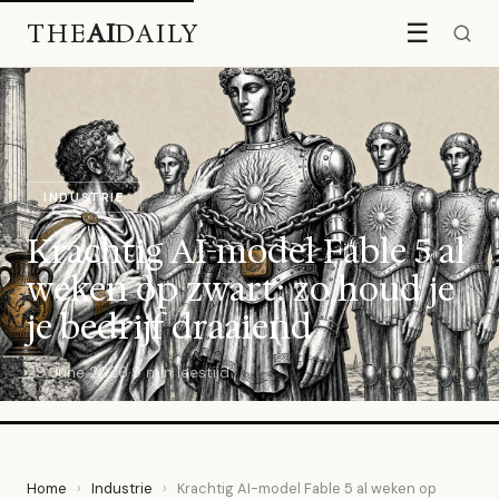
THE
AI
DAILY
☰
INDUSTRIE
Krachtig AI-model Fable 5 al
weken op zwart: zo houd je
je bedrijf draaiend
29 June 2026
·
9 min leestijd
Home
›
Industrie
›
Krachtig AI-model Fable 5 al weken op