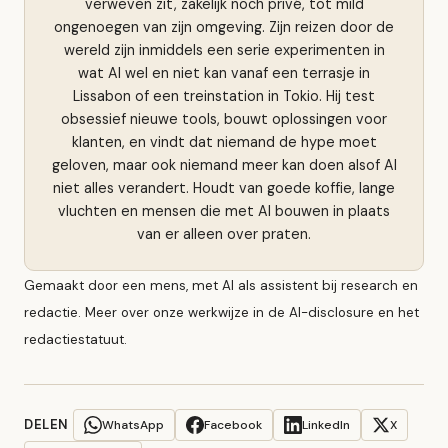
verweven zit, zakelijk noch privé, tot mild
ongenoegen van zijn omgeving. Zijn reizen door de
wereld zijn inmiddels een serie experimenten in
wat AI wel en niet kan vanaf een terrasje in
Lissabon of een treinstation in Tokio. Hij test
obsessief nieuwe tools, bouwt oplossingen voor
klanten, en vindt dat niemand de hype moet
geloven, maar ook niemand meer kan doen alsof AI
niet alles verandert. Houdt van goede koffie, lange
vluchten en mensen die met AI bouwen in plaats
van er alleen over praten.
Gemaakt door een mens, met AI als assistent bij research en
redactie. Meer over onze werkwijze in de
AI-disclosure
en het
redactiestatuut
.
DELEN
WhatsApp
Facebook
LinkedIn
X