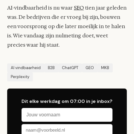
AI-vindbaarheid is nu waar
SEO
tien jaar geleden
was. De bedrijven die er vroeg bij zijn, bouwen
een voorsprong op die later moeilijk in te halen
is. Wie vandaag zijn nulmeting doet, weet
precies waar hij staat.
AI vindbaarheid
B2B
ChatGPT
GEO
MKB
Perplexity
Dit elke werkdag om 07:00 in je inbox?
Voornaam
E-mailadres