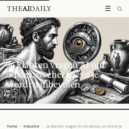
THE
AI
DAILY
☰
INDUSTRIE
Je klanten vragen AI om
advies, zo check je of je
wordt aanbevolen
3 July 2026
·
8 min leestijd
Home
›
Industrie
›
Je klanten vragen AI om advies, zo check je