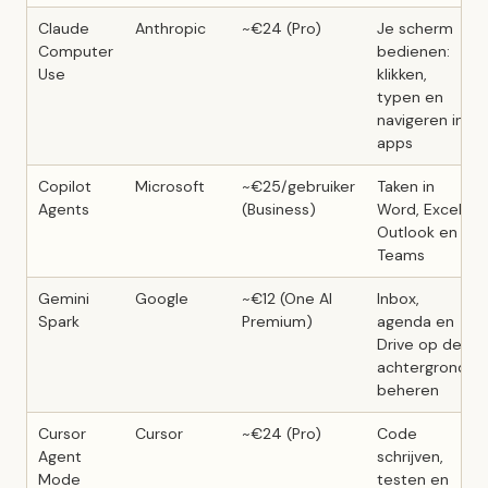
Claude
Anthropic
~€24 (Pro)
Je scherm
Computer
bedienen:
Use
klikken,
typen en
navigeren in
apps
Copilot
Microsoft
~€25/gebruiker
Taken in
Agents
(Business)
Word, Excel,
Outlook en
Teams
Gemini
Google
~€12 (One AI
Inbox,
Spark
Premium)
agenda en
Drive op de
achtergrond
beheren
Cursor
Cursor
~€24 (Pro)
Code
Agent
schrijven,
Mode
testen en