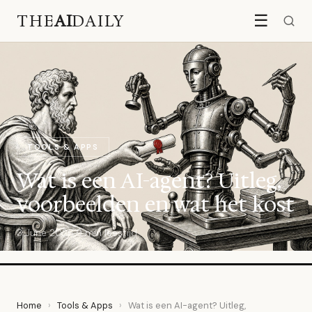
THE
AI
DAILY
☰
TOOLS & APPS
Wat is een AI-agent? Uitleg,
voorbeelden en wat het kost
3 June 2026
·
9 min leestijd
Home
›
Tools & Apps
›
Wat is een AI-agent? Uitleg,