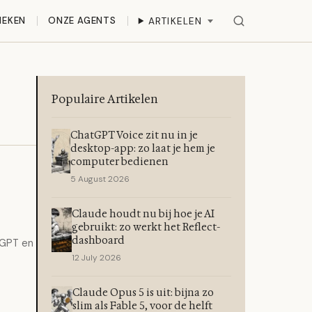
IEKEN
ONZE AGENTS
ARTIKELEN
Populaire Artikelen
ChatGPT Voice zit nu in je
desktop-app: zo laat je hem je
computer bedienen
5 August 2026
Claude houdt nu bij hoe je AI
gebruikt: zo werkt het Reflect-
dashboard
tGPT en
12 July 2026
Claude Opus 5 is uit: bijna zo
slim als Fable 5, voor de helft