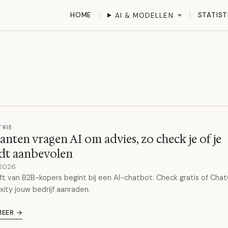
HOME
STATIST
AI & MODELLEN
TRIE
lanten vragen AI om advies, zo check je of je
dt aanbevolen
 2026
ft van B2B-kopers begint bij een AI-chatbot. Check gratis of Cha
xity jouw bedrijf aanraden.
MEER →