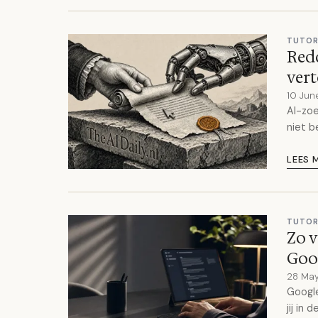
TUTOR
Redd
vert
10 Jun
AI-zoe
niet b
LEES 
TUTOR
Zo v
Goog
28 Ma
Google
jij in