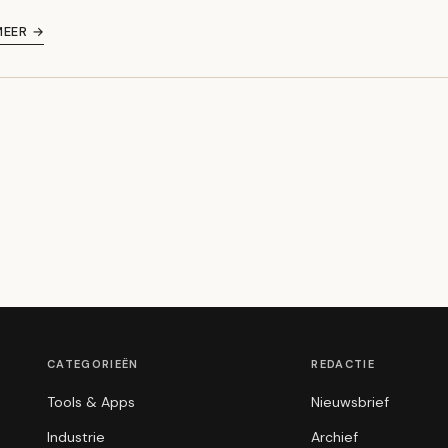
MEER →
CATEGORIEËN
REDACTIE
Tools & Apps
Nieuwsbrief
Industrie
Archief