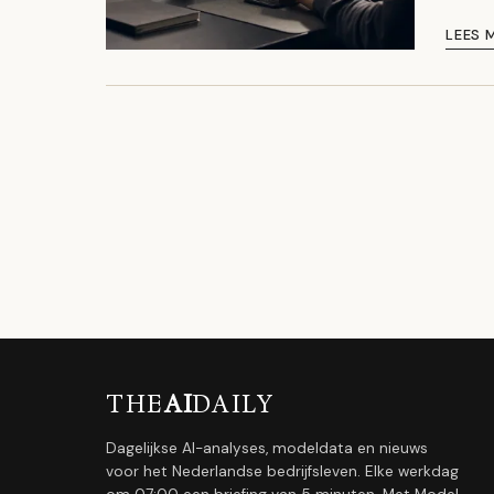
LEES 
THE
AI
DAILY
Dagelijkse AI-analyses, modeldata en nieuws
voor het Nederlandse bedrijfsleven. Elke werkdag