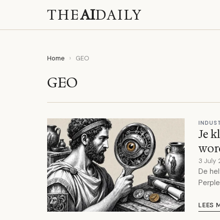
THE
AI
DAILY
Home
›
GEO
GEO
INDUS
Je k
wor
3 July
De hel
Perple
LEES 