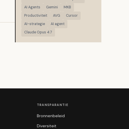
AI Agents
Gemini
MKB
Productiviteit
AVG
Cursor
AI-strategie
AI agent
Claude Opus 4.7
TRANSPARANTIE
Bronnenbeleid
Diversiteit