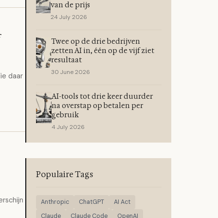
van de prijs
24 July 2026
f
Twee op de drie bedrijven
zetten AI in, één op de vijf ziet
resultaat
30 June 2026
ie daar
AI-tools tot drie keer duurder
na overstap op betalen per
gebruik
4 July 2026
Populaire Tags
erschijn
Anthropic
ChatGPT
AI Act
Claude
Claude Code
OpenAI