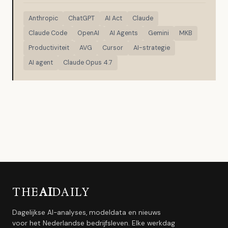
Anthropic
ChatGPT
AI Act
Claude
Claude Code
OpenAI
AI Agents
Gemini
MKB
Productiviteit
AVG
Cursor
AI-strategie
AI agent
Claude Opus 4.7
THE
AI
DAILY
Dagelijkse AI-analyses, modeldata en nieuws
voor het Nederlandse bedrijfsleven. Elke werkdag