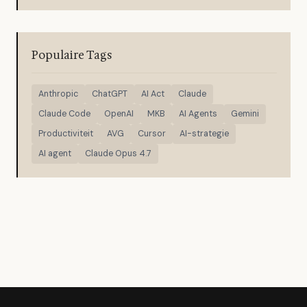
Populaire Tags
Anthropic
ChatGPT
AI Act
Claude
Claude Code
OpenAI
MKB
AI Agents
Gemini
Productiviteit
AVG
Cursor
AI-strategie
AI agent
Claude Opus 4.7