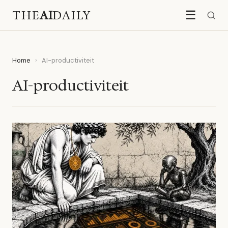
THE
AI
DAILY
☰
Home
›
AI-productiviteit
AI-productiviteit