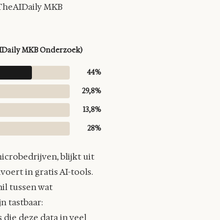
 (TheAIDaily MKB
AIDaily MKB Onderzoek)
44%
29,8%
13,8%
28%
crobedrijven, blijkt uit
ert in gratis AI-tools.
il tussen wat
n tastbaar:
die deze data in veel