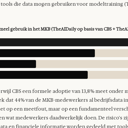
ze tools die data mogen gebruiken voor modeltraining
rmeel gebruik in het MKB (TheAIDaily op basis van CBS + The
erwijl CBS een formele adoptie van 13,8% meet onder mi
 dat 44% van de MKB-medewerkers al bedrijfsdata invo
 niet op een meetfout, maar op een fundamenteel versch
n wat medewerkers daadwerkelijk doen. De risico's zij
ata en financiele informatie worden gedeeld met tools 