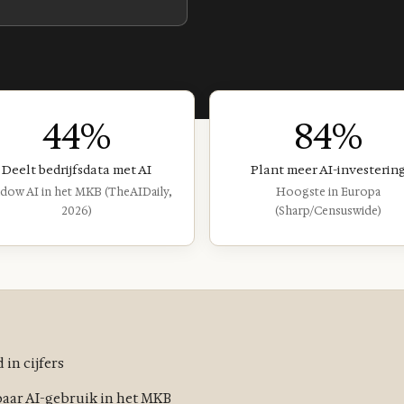
44%
84%
Deelt bedrijfsdata met AI
Plant meer AI-investerin
dow AI in het MKB (TheAIDaily,
Hoogste in Europa
2026)
(Sharp/Censuswide)
in cijfers
aar AI-gebruik in het MKB