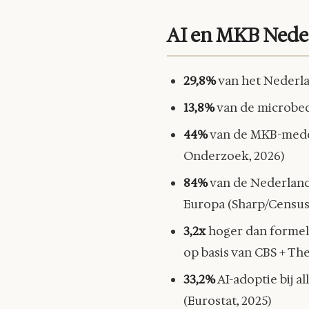
AI en MKB Nederl
29,8%
van het Nederla
13,8%
van de microbedr
44%
van de MKB-medew
Onderzoek, 2026)
84%
van de Nederland
Europa (Sharp/Census
3,2x
hoger dan formele
op basis van CBS + T
33,2%
AI-adoptie bij a
(Eurostat, 2025)