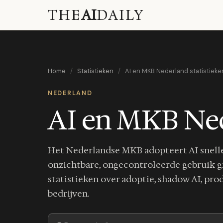
THE
AI
DAILY
Home
/
Statistieken
/
AI en MKB Nederland statistiek
NEDERLAND
AI en MKB Ned
Het Nederlandse MKB adopteert AI snelle
onzichtbare, ongecontroleerde gebruik gr
statistieken over adoptie, shadow AI, pr
bedrijven.