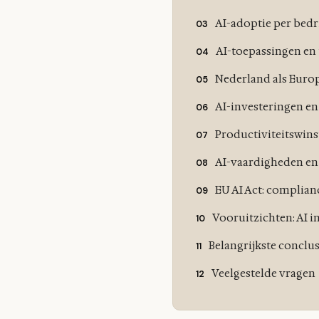
AI-adoptie per bedr
AI-toepassingen en
Nederland als Euro
AI-investeringen e
Productiviteitswin
AI-vaardigheden en
EU AI Act: complian
Vooruitzichten: AI i
Belangrijkste conclus
Veelgestelde vragen