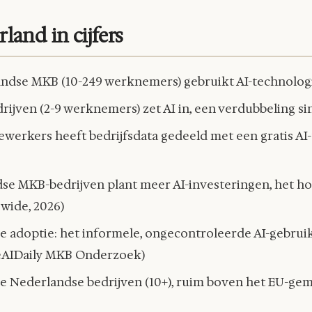
and in cijfers
ndse MKB (10-249 werknemers) gebruikt AI-technologi
ijven (2-9 werknemers) zet AI in, een verdubbeling sin
erkers heeft bedrijfsdata gedeeld met een gratis AI
se MKB-bedrijven plant meer AI-investeringen, het ho
wide, 2026)
 adoptie: het informele, ongecontroleerde AI-gebrui
heAIDaily MKB Onderzoek)
lle Nederlandse bedrijven (10+), ruim boven het EU-g