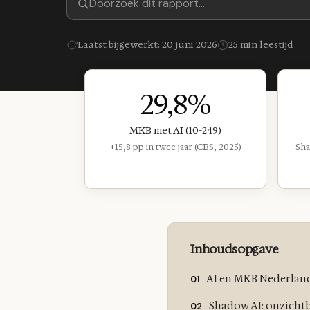
Laatst bijgewerkt: 20 juni 2026
25 min leestijd
29,8%
MKB met AI (10-249)
+15,8 pp in twee jaar (CBS, 2025)
Sha
Inhoudsopgave
AI en MKB Nederland 
Shadow AI: onzichtb