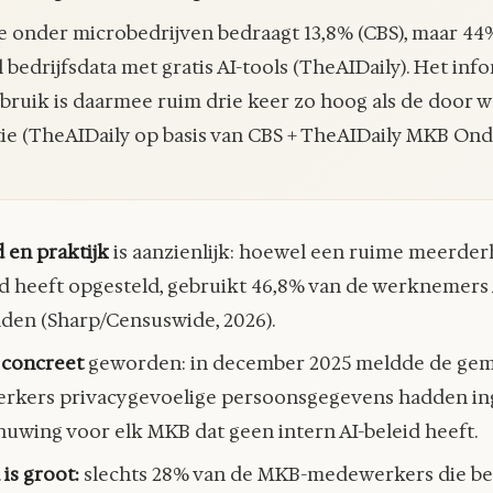
e onder microbedrijven bedraagt 13,8% (CBS), maar 4
bedrijfsdata met gratis AI-tools (TheAIDaily). Het info
ruik is daarmee ruim drie keer zo hoog als de door 
ie (TheAIDaily op basis van CBS + TheAIDaily MKB Ond
 en praktijk
is aanzienlijk: hoewel een ruime meerder
id heeft opgesteld, gebruikt 46,8% van de werknemers 
den (Sharp/Censuswide, 2026).
n concreet
geworden: in december 2025 meldde de ge
rkers privacygevoelige persoonsgegevens hadden ing
uwing voor elk MKB dat geen intern AI-beleid heeft.
is groot:
slechts 28% van de MKB-medewerkers die bed