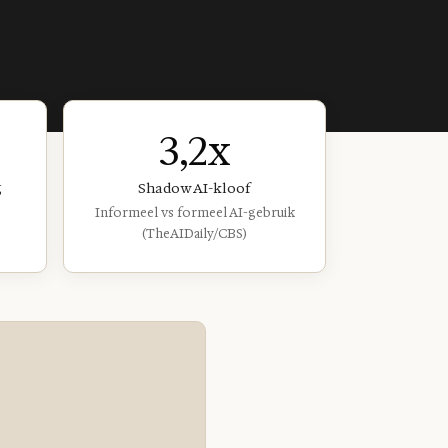
3,2x
g
Shadow AI-kloof
Informeel vs formeel AI-gebruik
(TheAIDaily/CBS)