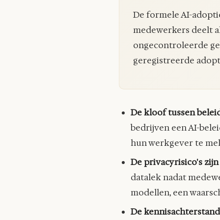
De formele AI-adopti
medewerkers deelt al 
ongecontroleerde geb
geregistreerde adopt
De kloof tussen beleid
bedrijven een AI-bele
hun werkgever te mel
De privacyrisico's zij
datalek nadat medewe
modellen, een waarsch
De kennisachterstand 