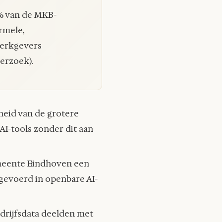
4% van de MKB-
rmele,
werkgevers
erzoek).
heid van de grotere
AI-tools zonder dit aan
meente Eindhoven een
evoerd in openbare AI-
rijfsdata deelden met