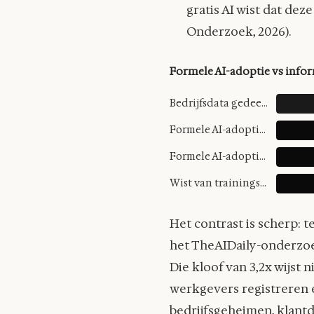
gratis AI wist dat de
Onderzoek, 2026).
Formele AI-adoptie vs info
Bedrijfsdata gedeeld met AI
Formele AI-adoptie MKB (10-249)
Formele AI-adoptie micro (2-9)
Wist van trainingsdata-gebruik
Het contrast is scherp: t
het TheAIDaily-onderzoek
Die kloof van 3,2x wijst
werkgevers registreren e
bedrijfsgeheimen, klantd