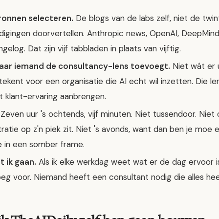
ronnen selecteren.
De blogs van de labs zelf, niet de twint
digingen doorvertellen. Anthropic news, OpenAI, DeepMind
elog. Dat zijn vijf tabbladen in plaats van vijftig.
waar iemand de consultancy-lens toevoegt.
Niet wát er
ekent voor een organisatie die AI echt wil inzetten. Die l
 klant-ervaring aanbrengen.
Zeven uur 's ochtends, vijf minuten. Niet tussendoor. Niet 
atie op z'n piek zit. Niet 's avonds, want dan ben je moe e
se in een somber frame.
t ik gaan.
Als ik elke werkdag weet wat er de dag ervoor i
eg voor. Niemand heeft een consultant nodig die alles hee