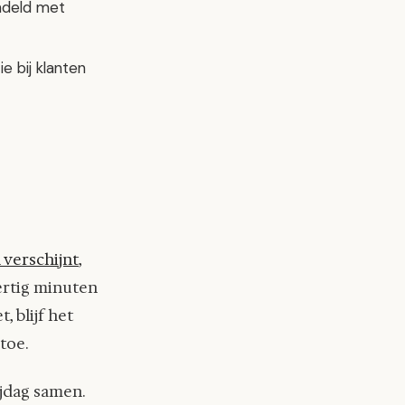
ndeld met
ie bij klanten
verschijnt
,
ertig minuten
 blijf het
rtoe.
jdag samen.