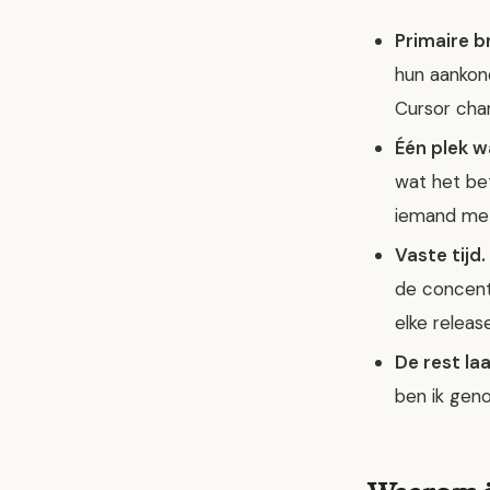
Primaire b
hun aankon
Cursor chang
Één plek 
wat het bet
iemand met
Vaste tijd.
de concentr
elke relea
De rest laa
ben ik geno