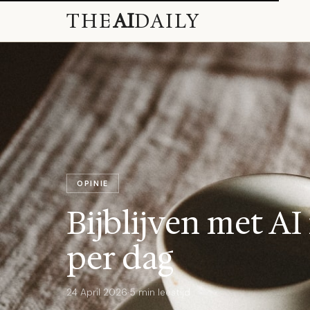
THE
AI
DAILY
OPINIE
Bijblijven met AI
per dag
24 April 2026
·
5 min leestijd