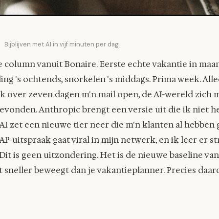
Bijblijven met AI in vijf minuten per dag
ze column vanuit Bonaire. Eerste echte vakantie in maa
ng 's ochtends, snorkelen 's middags. Prima week. Alle
ik over zeven dagen m'n mail open, de AI-wereld zich
evonden. Anthropic brengt een versie uit die ik niet 
I zet een nieuwe tier neer die m'n klanten al hebben 
P-uitspraak gaat viral in mijn netwerk, en ik leer er st
 Dit is geen uitzondering. Het is de nieuwe baseline va
 sneller beweegt dan je vakantieplanner. Precies daa