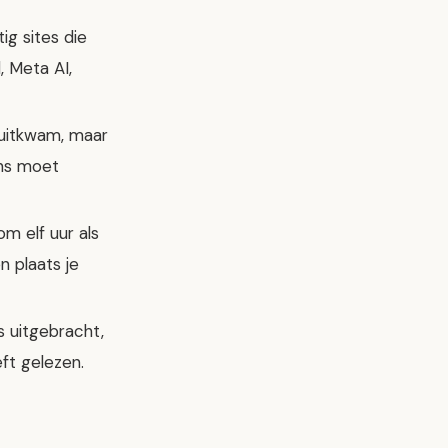
ig sites die
, Meta AI,
 uitkwam, maar
ens moet
om elf uur als
n plaats je
s uitgebracht,
ft gelezen.