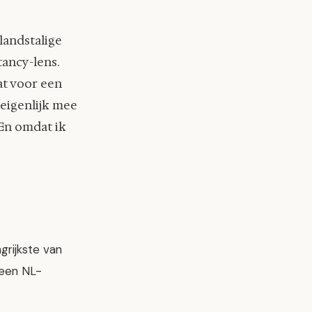
landstalige
tancy-lens.
at voor een
eigenlijk mee
 En omdat ik
grijkste van
 een NL-