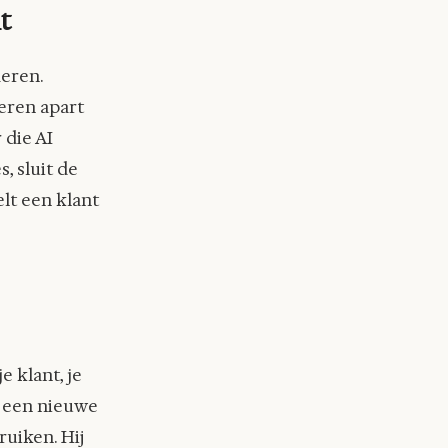
t
eren.
eren apart
 die AI
, sluit de
elt een klant
e klant, je
ie een nieuwe
ruiken. Hij