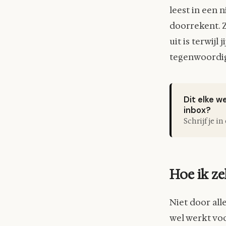
leest in een 
doorrekent. Z
uit is terwij
tegenwoordig
Dit elke w
inbox?
Schrijf je i
Hoe ik zel
Niet door alle
wel werkt voo