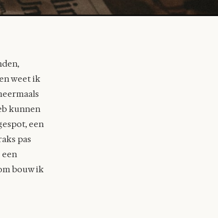
nden,
en weet ik
 meermaals
heb kunnen
gespot, een
raks pas
n een
rom bouw ik