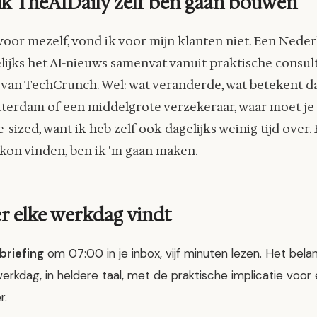
k TheAIDaily zelf ben gaan bouwen
voor mezelf, vond ik voor mijn klanten niet. Een Neder
lijks het AI-nieuws samenvat vanuit praktische consul
 van TechCrunch. Wel: wat veranderde, wat betekent d
terdam of een middelgrote verzekeraar, waar moet je 
-sized, want ik heb zelf ook dagelijks weinig tijd over.
 kon vinden, ben ik 'm gaan maken.
er elke werkdag vindt
briefing
om 07:00 in je inbox, vijf minuten lezen. Het belan
erkdag, in heldere taal, met de praktische implicatie voor
r.