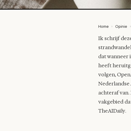
Home
›
Opinie
›
Ik schrijf de
strandwandeli
dat wanneer 
heeft heruitg
volgen, OpenA
Nederlandse A
achteraf van.
vakgebied dat
TheAIDaily.