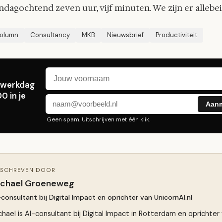
dagochtend zeven uur, vijf minuten. We zijn er allebei
olumn
Consultancy
MKB
Nieuwsbrief
Productiviteit
Voornaam
E-mailadres
e werkdag
0 in je
Aan
Geen spam. Uitschrijven met één klik.
SCHREVEN DOOR
ichael Groeneweg
-consultant bij Digital Impact en oprichter van UnicornAI.nl
chael is AI-consultant bij Digital Impact in Rotterdam en oprichter