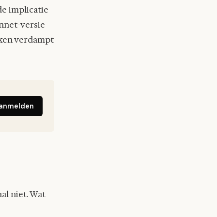
de implicatie
onnet-versie
weken verdampt
anmelden
al niet. Wat