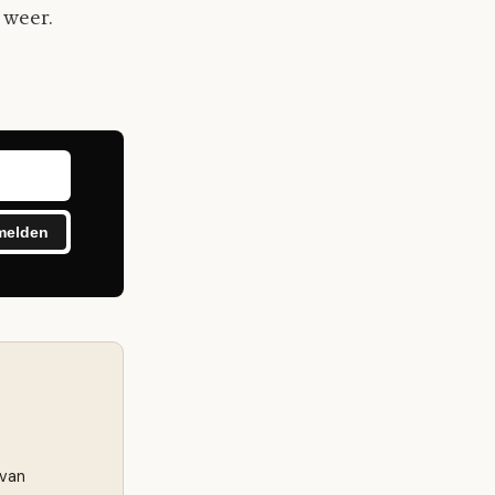
 weer.
melden
 van