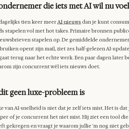
ondernemer die iets met AI wil nu voel
 dagelijks tien keer meer
AI-nieuws
dan je kunt consum
s stapelen vol met hot takes. Primaire bronnen public
Nieuwsbrieven stapelen op. De gemiddelde ondernemer
bruiken opent zijn mail, ziet zes half-gelezen AI-updates
gaat terug naar het echte werk. Een paar dagen later b
arom zijn concurrent wél iets nieuws doet.
it geen luxe-probleem is
 van AI-snelheid is niet dat je zelf iets mist. Het is dat j
per of je concurrent het niet mist. Hij ziet een tool d
eft gekregen en vraagt je waarom jullie 'm nog niet geb