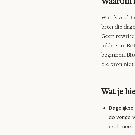
Waarom i
Wat ik zocht 
bron die dage
Geen rewrite
mkb-er in Rot
beginnen. Bite
die bron niet
Wat je hi
Dagelijkse 
de vorige w
onderneme