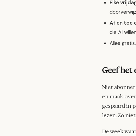
Elke vrijda
doorverwijz
Af en toe
die AI wille
Alles gratis
Geef het
Niet abonner
en maak over
gespaard in p
lezen. Zo niet
De week waar