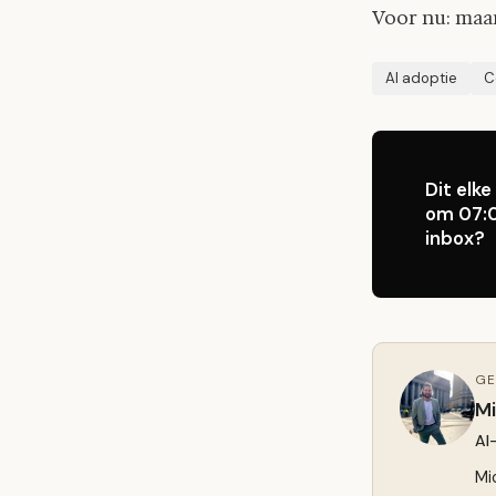
Voor nu: maan
AI adoptie
C
Dit elk
om 07:0
inbox?
GE
M
AI
Mi