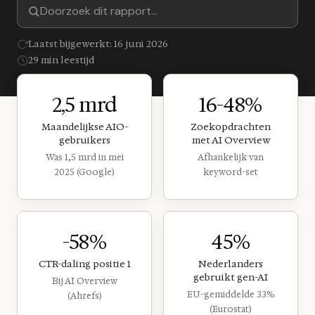
Laatst bijgewerkt: 16 juni 2026
29 min leestijd
2,5 mrd
16-48%
Maandelijkse AIO-
Zoekopdrachten
gebruikers
met AI Overview
Was 1,5 mrd in mei
Afhankelijk van
2025 (Google)
keyword-set
-58%
45%
CTR-daling positie 1
Nederlanders
gebruikt gen-AI
Bij AI Overview
EU-gemiddelde 33%
(Ahrefs)
(Eurostat)