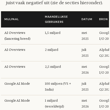
juist vaak negatief uit (zie de secties hieronder).
MAANDELIJKSE
MIJLPAAL
DATUM
BRON
GEBRUIKERS
AI Overviews
1,5 miljard
mei
Googl
(lancering breed)
2025
I/O 20
AI Overviews
2 miljard
juli
Alphab
2025
Q2 202
AI Overviews
2,5 miljard
mei
Googl
2026
I/O 20
Google AI Mode
100 miljoen (VS +
juli
Alphab
India)
2025
Q2 202
Google AI Mode
1 miljard
mei
Googl
(wereldwijd)
2026
I/O 20