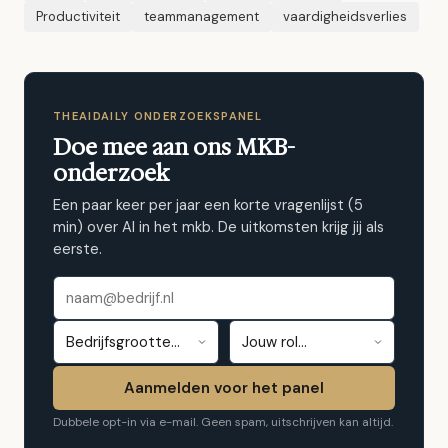
Productiviteit
teammanagement
vaardigheidsverlies
THEAIDAILY ONDERZOEKSPANEL
Doe mee aan ons MKB-
onderzoek
Een paar keer per jaar een korte vragenlijst (5
min) over AI in het mkb. De uitkomsten krijg jij als
eerste.
E-mailadres
Bedrijfsgrootte
Jouw rol
Aanmelden voor het panel
Dubbele opt-in via e-mail. Geen spam, uitschrijven kan altijd.