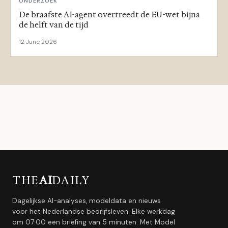
ONDERZOEK
De braafste AI-agent overtreedt de EU-wet bijna
de helft van de tijd
12 June 2026
THE
AI
DAILY
Dagelijkse AI-analyses, modeldata en nieuws
voor het Nederlandse bedrijfsleven. Elke werkdag
om 07:00 een briefing van 5 minuten. Met Model