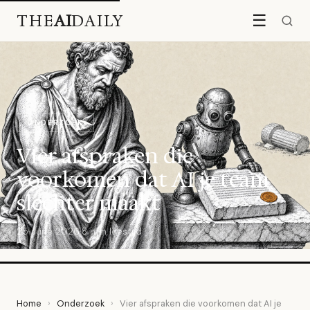
THE
AI
DAILY
☰
ONDERZOEK
Vier afspraken die
voorkomen dat AI je team
slechter maakt
25 June 2026
·
8 min leestijd
Home
›
Onderzoek
›
Vier afspraken die voorkomen dat AI je