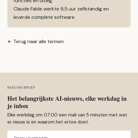
functies en uitleg
Claude Fable werkte 9,5 uur zelfstandig en
leverde complete software
← Terug naar alle termen
NIEUWSBRIEF
Het belangrijkste AI-nieuws, elke werkdag in
je inbox
Elke werkdag om 07:00 een mail van 5 minuten met wat
er nieuw is en waarom het ertoe doet.
Voornaam
E-mailadres