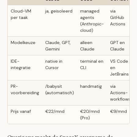
Cloud-VM
ja, geïsoleerd
managed
via
per taak
agents
GitHub
(Anthropic-
Actions
cloud)
Modelkeuze
Claude, GPT,
alleen
GPT en
Gemini
Claude
Claude
IDE-
native in
terminal en
VS Code
integratie
Cursor
CLI
en
JetBrains
PR-
/babysit
handmatig
via
voorbereiding
(automatisch)
Actions-
workflows
Prijs vanaf
€22/mnd
€20/mnd
€9/mnd
(Pro)