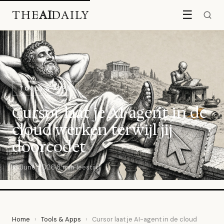
THE
AI
DAILY
☰
TOOLS & APPS
Cursor laat je AI-agent in de
cloud werken terwijl jij
doorcodet
18 June 2026
·
8 min leestijd
Home
›
Tools & Apps
›
Cursor laat je AI-agent in de cloud