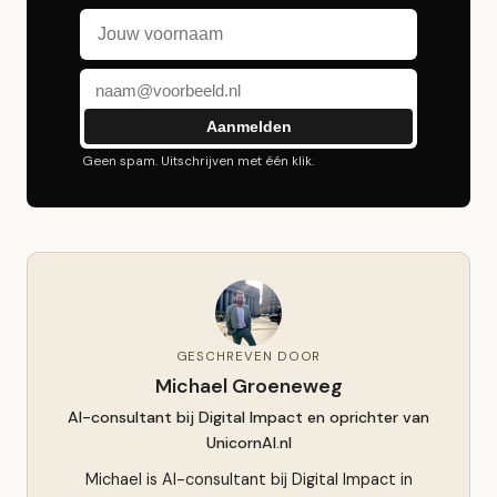
Voornaam
E-mailadres
Aanmelden
Geen spam. Uitschrijven met één klik.
GESCHREVEN DOOR
Michael Groeneweg
AI-consultant bij Digital Impact en oprichter van
UnicornAI.nl
Michael is AI-consultant bij Digital Impact in