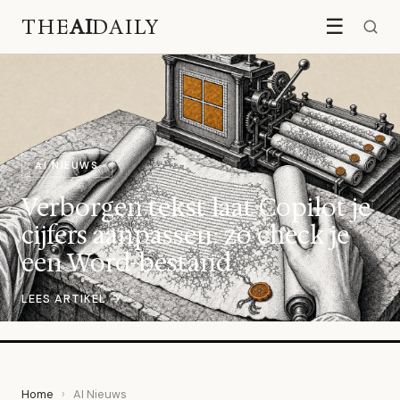
THE
AI
DAILY
☰
AI NIEUWS
Verborgen tekst laat Copilot je
cijfers aanpassen: zo check je
een Word-bestand
LEES ARTIKEL →
Home
›
AI Nieuws