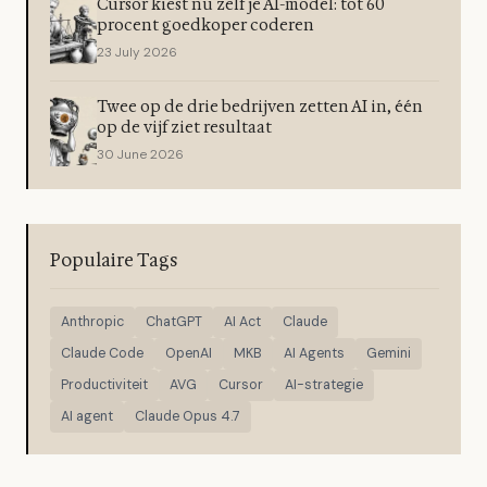
Cursor kiest nu zelf je AI-model: tot 60
procent goedkoper coderen
23 July 2026
Twee op de drie bedrijven zetten AI in, één
op de vijf ziet resultaat
30 June 2026
Populaire Tags
Anthropic
ChatGPT
AI Act
Claude
Claude Code
OpenAI
MKB
AI Agents
Gemini
Productiviteit
AVG
Cursor
AI-strategie
AI agent
Claude Opus 4.7