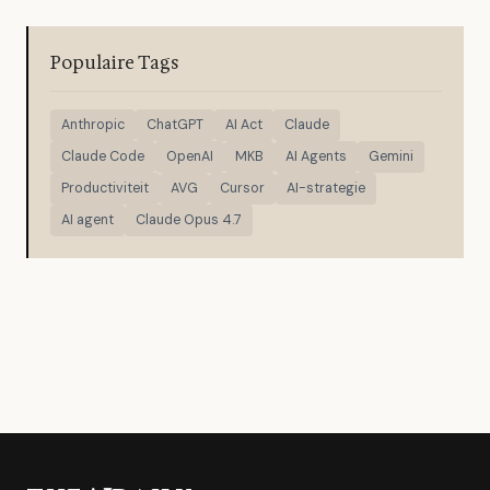
Populaire Tags
Anthropic
ChatGPT
AI Act
Claude
Claude Code
OpenAI
MKB
AI Agents
Gemini
Productiviteit
AVG
Cursor
AI-strategie
AI agent
Claude Opus 4.7