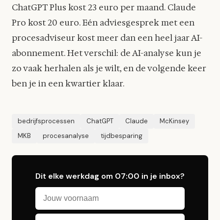
ChatGPT Plus kost 23 euro per maand. Claude
Pro kost 20 euro. Eén adviesgesprek met een
procesadviseur kost meer dan een heel jaar AI-
abonnement. Het verschil: de AI-analyse kun je
zo vaak herhalen als je wilt, en de volgende keer
ben je in een kwartier klaar.
bedrijfsprocessen
ChatGPT
Claude
McKinsey
MKB
procesanalyse
tijdbesparing
Dit elke werkdag om 07:00 in je inbox?
Voornaam
E-mailadres