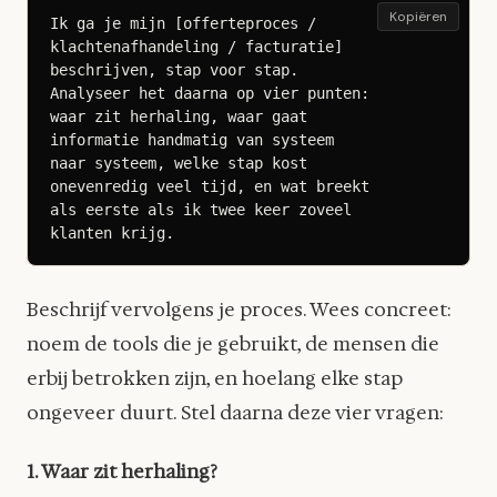
Kopiëren
Ik ga je mijn [offerteproces / 
klachtenafhandeling / facturatie] 
beschrijven, stap voor stap. 
Analyseer het daarna op vier punten: 
waar zit herhaling, waar gaat 
informatie handmatig van systeem 
naar systeem, welke stap kost 
onevenredig veel tijd, en wat breekt 
als eerste als ik twee keer zoveel 
klanten krijg.
Beschrijf vervolgens je proces. Wees concreet:
noem de tools die je gebruikt, de mensen die
erbij betrokken zijn, en hoelang elke stap
ongeveer duurt. Stel daarna deze vier vragen:
1. Waar zit herhaling?