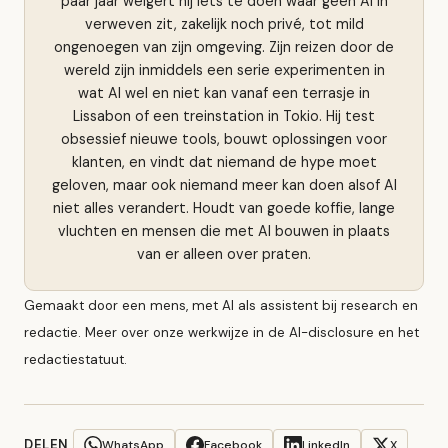
paar jaar weigert hij iets te doen waar geen AI in
verweven zit, zakelijk noch privé, tot mild
ongenoegen van zijn omgeving. Zijn reizen door de
wereld zijn inmiddels een serie experimenten in
wat AI wel en niet kan vanaf een terrasje in
Lissabon of een treinstation in Tokio. Hij test
obsessief nieuwe tools, bouwt oplossingen voor
klanten, en vindt dat niemand de hype moet
geloven, maar ook niemand meer kan doen alsof AI
niet alles verandert. Houdt van goede koffie, lange
vluchten en mensen die met AI bouwen in plaats
van er alleen over praten.
Gemaakt door een mens, met AI als assistent bij research en
redactie. Meer over onze werkwijze in de
AI-disclosure
en het
redactiestatuut
.
DELEN
WhatsApp
Facebook
LinkedIn
X