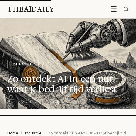
THE
AI
DAILY
☰
INDUSTRIE
Zo ontdekt AI in een uur
waar je bedrijf tijd verliest
9 June 2026
·
10 min leestijd
Home
›
Industrie
›
Zo ontdekt AI in een uur waar je bedrijf tijd