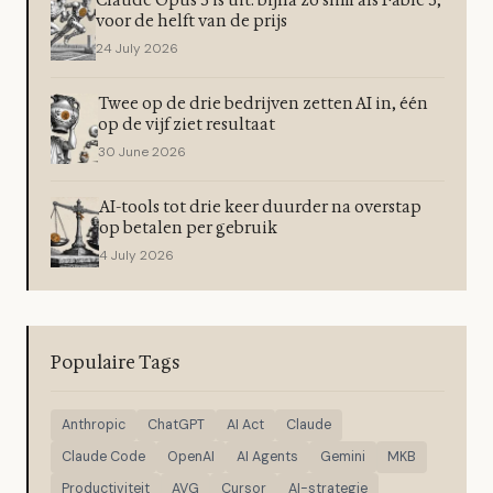
Claude Opus 5 is uit: bijna zo slim als Fable 5,
voor de helft van de prijs
24 July 2026
Twee op de drie bedrijven zetten AI in, één
op de vijf ziet resultaat
30 June 2026
AI-tools tot drie keer duurder na overstap
op betalen per gebruik
4 July 2026
Populaire Tags
Anthropic
ChatGPT
AI Act
Claude
Claude Code
OpenAI
AI Agents
Gemini
MKB
Productiviteit
AVG
Cursor
AI-strategie