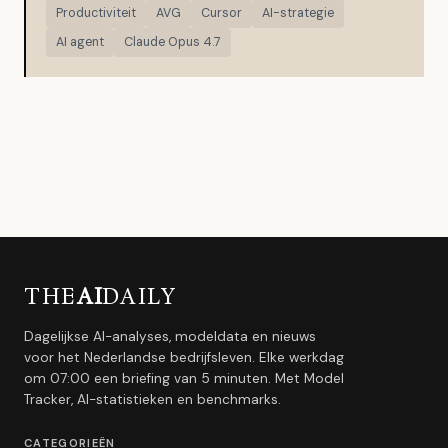
Productiviteit
AVG
Cursor
AI-strategie
AI agent
Claude Opus 4.7
THE
AI
DAILY
Dagelijkse AI-analyses, modeldata en nieuws
voor het Nederlandse bedrijfsleven. Elke werkdag
om 07:00 een briefing van 5 minuten. Met Model
Tracker, AI-statistieken en benchmarks.
CATEGORIEËN