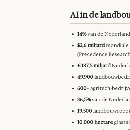
AI in de landbou
14%
van de Nederlands
$2,6 miljard
mondiale m
(Precedence Research,
€137,5 miljard
Nederla
49.900
landbouwbedrij
600+
agritech-bedrijv
36,5%
van de Nederlan
19.500
landbouwrobots 
10.000 hectare
glastu