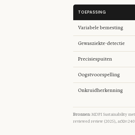
TOEPASSING
Variabele bemesting
Gewasziekte-detectie
Precisiespuiten
Oogstvoorspelling
Onkruidherkenning
Bronnen:
MDPI Sustainability met
reviewed review (2025), arXiv:2401