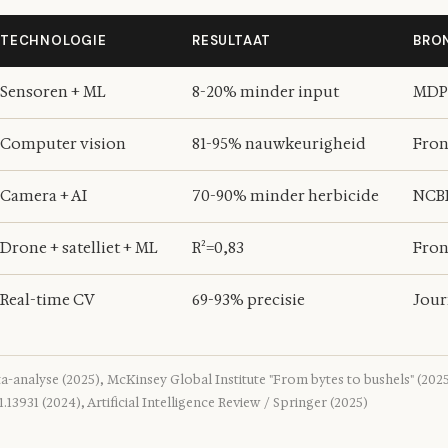
TECHNOLOGIE
RESULTAAT
BRO
Sensoren + ML
8-20% minder input
MDPI
Computer vision
81-95% nauwkeurigheid
Fron
Camera + AI
70-90% minder herbicide
NCBI
Drone + satelliet + ML
R²=0,83
Fron
Real-time CV
69-93% precisie
Jour
a-analyse (2025), McKinsey Global Institute "From bytes to bushels" (202
.13931 (2024), Artificial Intelligence Review / Springer (2025)