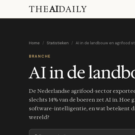
THE
AI
DAILY
Home
/
Statistieken
/
AI in de landbouw en agrifood s
BRANCHE
AI in de landb
De Nederlandse agrifood-sector exporteert
slechts 14% van de boeren zet AI in. Hoe g
software-intelligentie, en wat betekent
wereld?