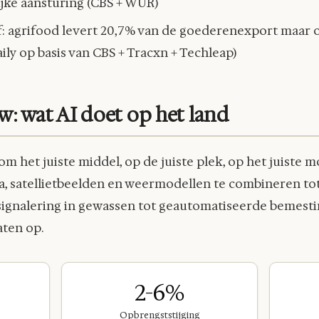
jke aansturing (CBS + WUR)
: agrifood levert 20,7% van de goederenexport maar 
ily op basis van CBS + Tracxn + Techleap)
: wat AI doet op het land
om het juiste middel, op de juiste plek, op het juiste 
, satellietbeelden en weermodellen te combineren tot
esignalering in gewassen tot geautomatiseerde bemesti
aten op.
2-6%
Opbrengststijging