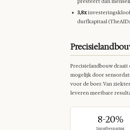
presteert dan menseli
3,8x
investeringskloof
durfkapitaal (TheAIDa
Precisielandbouw
Precisielandbouw draait 
mogelijk door sensordata
voor de boer. Van ziekt
leveren meetbare result
8-20%
Inputbesparing