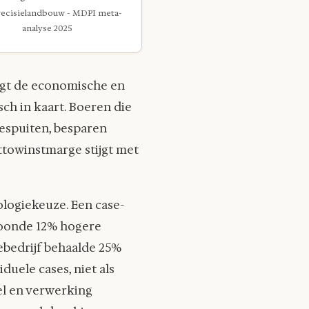
ecisielandbouw - MDPI meta-
analyse 2025
engt de economische en
ch in kaart. Boeren die
espuiten, besparen
ttowinstmarge stijgt met
ologiekeuze. Een case-
 toonde 12% hogere
ebedrijf behaalde 25%
uele cases, niet als
el en verwerking