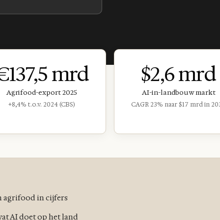
€137,5 mrd
$2,6 mrd
Agrifood-export 2025
AI-in-landbouw markt
+8,4% t.o.v. 2024 (CBS)
CAGR 23% naar $17 mrd in 20
 agrifood in cijfers
at AI doet op het land