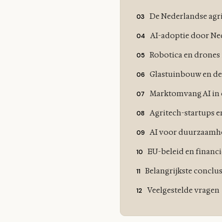
De Nederlandse agri
AI-adoptie door Ne
Robotica en drones
Glastuinbouw en d
Marktomvang AI in
Agritech-startups e
AI voor duurzaamh
EU-beleid en financ
Belangrijkste conclus
Veelgestelde vragen