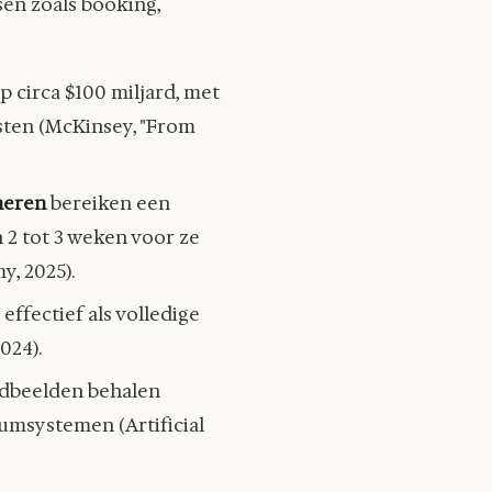
en zoals booking,
p circa $100 miljard, met
sten (McKinsey, "From
neren
bereiken een
2 tot 3 weken voor ze
y, 2025).
ffectief als volledige
024).
ldbeelden behalen
msystemen (Artificial