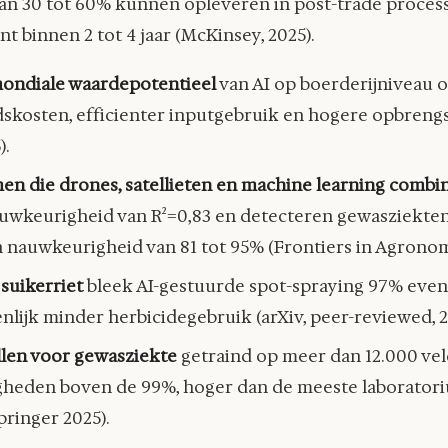
van 30 tot 60% kunnen opleveren in post-trade process
nt binnen 2 tot 4 jaar (McKinsey, 2025).
ondiale waardepotentieel
van AI op boerderijniveau o
dskosten, efficienter inputgebruik en hogere opbreng
).
en die drones, satellieten en machine learning combi
uwkeurigheid van R²=0,83 en detecteren gewasziekten 
en nauwkeurigheid van 81 tot 95% (Frontiers in Agronom
 suikerriet
bleek AI-gestuurde spot-spraying 97% even e
nlijk minder herbicidegebruik (arXiv, peer-reviewed, 2
len voor gewasziekte
getraind op meer dan 12.000 ve
heden boven de 99%, hoger dan de meeste laboratoriu
pringer 2025).