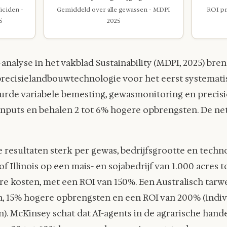
iciden -
Gemiddeld over alle gewassen - MDPI
ROI pr
5
2025
nalyse in het vakblad Sustainability (MDPI, 2025) br
recisielandbouwtechnologie voor het eerst systematis
urde variabele bemesting, gewasmonitoring en precisi
inputs en behalen 2 tot 6% hogere opbrengsten. De ne
de resultaten sterk per gewas, bedrijfsgrootte en techn
of Illinois op een mais- en sojabedrijf van 1.000 acres
re kosten, met een ROI van 150%. Een Australisch tarw
 15% hogere opbrengsten en een ROI van 200% (individ
. McKinsey schat dat AI-agents in de agrarische hand