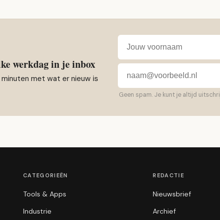
Voornaam
E-mailadres
lke werkdag in je inbox
 minuten met wat er nieuw is
Geen spam. Je kunt je altijd uitschri
CATEGORIEËN
REDACTIE
Tools & Apps
Nieuwsbrief
Industrie
Archief