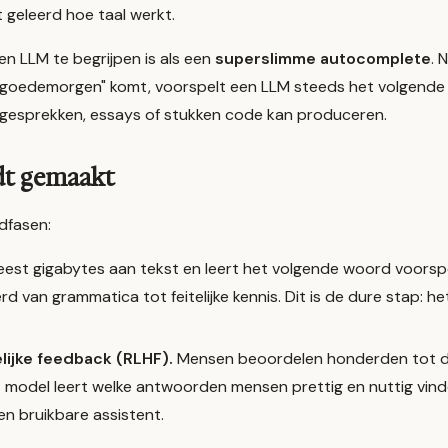
 geleerd hoe taal werkt.
en LLM te begrijpen is als een
superslimme autocomplete
. 
 "goedemorgen" komt, voorspelt een LLM steeds het volgende 
 gesprekken, essays of stukken code kan produceren.
t gemaakt
dfasen:
eest gigabytes aan tekst en leert het volgende woord voorspe
d van grammatica tot feitelijke kennis. Dit is de dure stap: h
ijke feedback (RLHF).
Mensen beoordelen honderden tot 
et model leert welke antwoorden mensen prettig en nuttig vind
en bruikbare assistent.