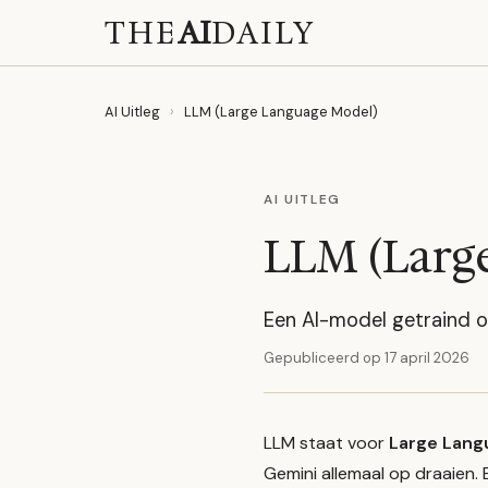
THE
AI
DAILY
AI Uitleg
›
LLM (Large Language Model)
AI UITLEG
LLM (Larg
Een AI-model getraind o
Gepubliceerd op
17 april 2026
LLM staat voor
Large Lang
Gemini allemaal op draaien. E