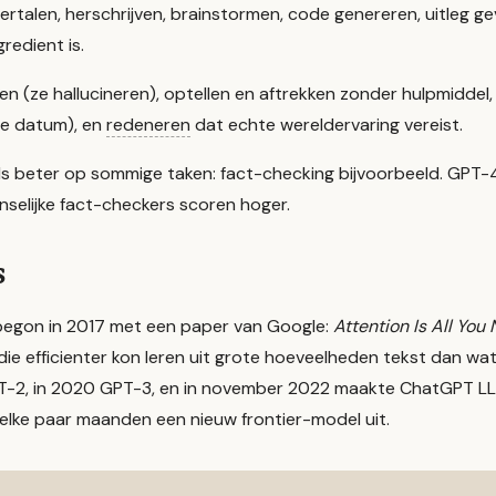
rtalen, herschrijven, brainstormen, code genereren, uitleg ge
redient is.
en (ze
hallucineren
), optellen en aftrekken zonder hulpmiddel,
de datum), en
redeneren
dat echte wereldervaring vereist.
 beter op sommige taken: fact-checking bijvoorbeeld. GPT-
selijke fact-checkers scoren hoger.
s
egon in 2017 met een paper van Google:
Attention Is All You
 die efficienter kon leren uit grote hoeveelheden tekst dan w
T-2, in 2020 GPT-3, en in november 2022 maakte ChatGPT LLM
 elke paar maanden een nieuw frontier-model uit.