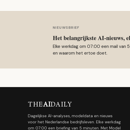
NIEUWSBRIEF
Het belangrijkste AI-nieuws, e
Elke werkdag om 07:00 een mail van 5
en waarom het ertoe doet.
THE
AI
DAILY
Dagelijkse AI-analyses, modeldata en nieuws
voor het Nederlandse bedrijfsleven. Elke werkdag
om 07:00 een briefing van 5 minuten. Met Model