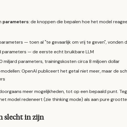
in
parameters
: de knoppen die bepalen hoe het model reagee
 parameters — toen al "te gevaarlijk om vrij te geven", vonden
rd parameters — de eerste echt bruikbare LLM
miljard parameters, trainingskosten circa 8 miljoen dollar
-modellen: OpenAI publiceert het getal niet meer, maar de sc
ers
oorgaans meer mogelijkheden, tot op een bepaald punt. Te
het model redeneert (zie
thinking mode
) als aan pure grootte
slecht in zijn