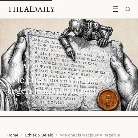
THE
AI
DAILY
☰
ETHIEK & BELEID
Wie checkt wat jouw AI
tegen je klanten zegt
26 June 2026
·
10 min leestijd
Home
›
Ethiek & Beleid
›
Wie checkt wat jouw AI tegen je