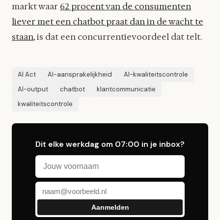
markt waar
62 procent van de consumenten
liever met een chatbot praat dan in de wacht te
staan
, is dat een concurrentievoordeel dat telt.
AI Act
AI-aansprakelijkheid
AI-kwaliteitscontrole
AI-output
chatbot
klantcommunicatie
kwaliteitscontrole
Dit elke werkdag om 07:00 in je inbox?
Voornaam
E-mailadres
Aanmelden