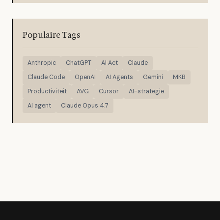
Populaire Tags
Anthropic
ChatGPT
AI Act
Claude
Claude Code
OpenAI
AI Agents
Gemini
MKB
Productiviteit
AVG
Cursor
AI-strategie
AI agent
Claude Opus 4.7