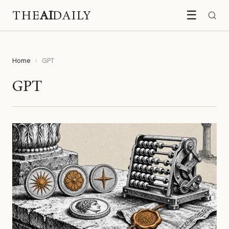
THE
AI
DAILY
☰
Home
›
GPT
GPT