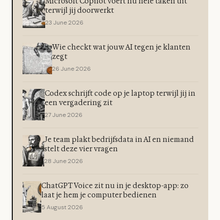
Microsoft Copilot voert nu hele taken uit
terwijl jij doorwerkt
23 June 2026
Wie checkt wat jouw AI tegen je klanten
zegt
26 June 2026
Codex schrijft code op je laptop terwijl jij in
een vergadering zit
27 June 2026
Je team plakt bedrijfsdata in AI en niemand
stelt deze vier vragen
28 June 2026
ChatGPT Voice zit nu in je desktop-app: zo
laat je hem je computer bedienen
5 August 2026