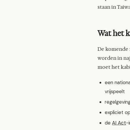
staan in Taiw
Wat het 
De komende z
worden in naj
moet het kab
een nationa
vrijspeelt
regelgevin
expliciet o
de
AI Act
-