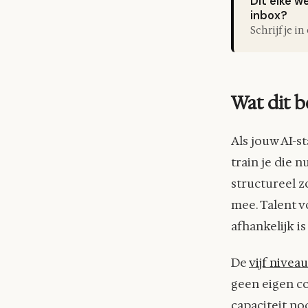
Dit elke w
inbox?
Schrijf je i
Wat dit b
Als jouw AI-s
train je die n
structureel z
mee. Talent v
afhankelijk is
De
vijf nivea
geen eigen co
capaciteit nod