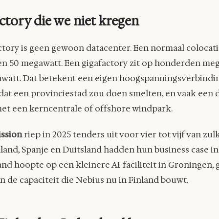
ctory die we niet kregen
ctory is geen gewoon datacenter. Een normaal colocati
en 50 megawatt. Een gigafactory zit op honderden meg
awatt. Dat betekent een eigen hoogspanningsverbindin
dat een provinciestad zou doen smelten, en vaak een 
et een kerncentrale of offshore windpark.
ssion
riep in 2025 tenders uit voor vier tot vijf van zu
nland, Spanje en Duitsland hadden hun business case 
and hoopte op een kleinere AI-faciliteit in Groningen,
an de capaciteit die Nebius nu in Finland bouwt.