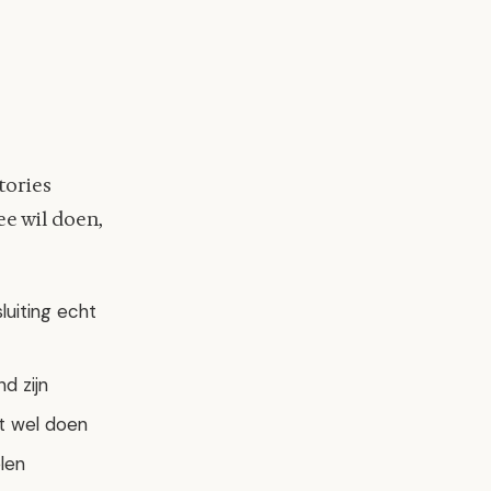
tories
e wil doen,
luiting echt
d zijn
at wel doen
elen