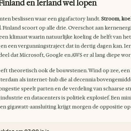
inland en Ierland wel lopen
nten beslissen waar een gigafactory landt.
Stroom
,
koe
d
. Finland scoort op alle drie. Overschot aan kernenerg
en klimaat waarin natuurlijke koeling de helft van het
 en een vergunningstraject dat in dertig dagen kan. Ie
eel dat Microsoft, Google en AWS er al lang diepe wor
eft theoretisch ook de bouwstenen. Wind op zee, een 
terdam als internet-hub die al decennia bovengemidde
ngestie speelt parten en de verdeling van schaarse s
ndustrie en datacenters is politiek explosief. Een min
en gigawatt-aansluiting krijgt morgen de oppositie op