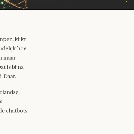
mpen, kijkt
idelijk hoe
m maar
Dat is bijna
. Daar.
erlandse
s
 de chatbots