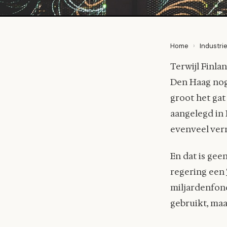
Home
›
Industri
Terwijl Finla
Den Haag nog 
groot het gat
aangelegd in 
evenveel verm
En dat is ge
regering een
miljardenfond
gebruikt, maa