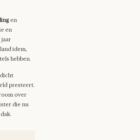
ling
en
ie en
 jaar
rland idem,
tels hebben.
dicht
ld presteert.
troom over
ister die nu
 dak.