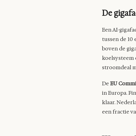
De gigafa
Een AI-gigafa
tussen de 10 
boven de gig
koelsysteem 
stroomdeal m
De
EU Commi
in Europa. Fi
klaar. Nederl
een fractie v