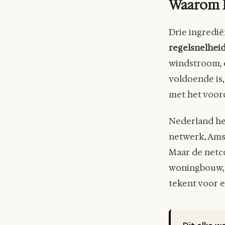
Waarom F
Drie ingredië
regelsnelhei
windstroom, e
voldoende is,
met het voord
Nederland he
netwerk, Ams
Maar de netco
woningbouw, i
tekent voor e