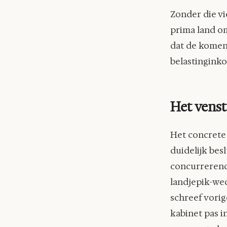
Zonder die vi
prima land om
dat de komend
belastingink
Het venst
Het concrete
duidelijk bes
concurrerend 
landjepik-wed
schreef vorig
kabinet pas i