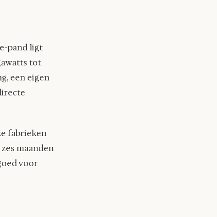
e-pand ligt
awatts tot
g, een eigen
directe
lke fabrieken
in zes maanden
 goed voor