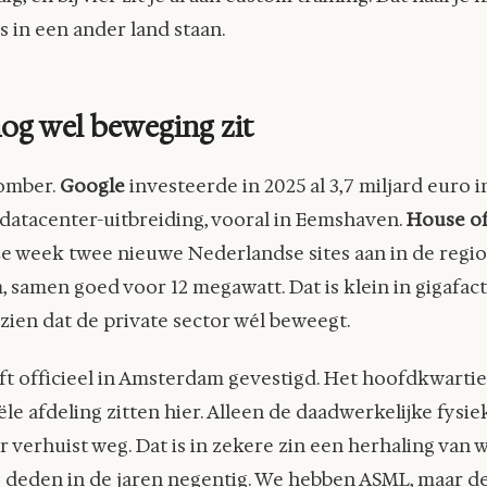
s in een ander land staan.
og wel beweging zit
somber.
Google
investeerde in 2025 al 3,7 miljard euro i
datacenter-uitbreiding, vooral in Eemshaven.
House of
e week twee nieuwe Nederlandse sites aan in de regi
 samen goed voor 12 megawatt. Dat is klein in gigafac
 zien dat de private sector wél beweegt.
jft officieel in Amsterdam gevestigd. Het hoofdkwarti
e afdeling zitten hier. Alleen de daadwerkelijke fysie
r verhuist weg. Dat is in zekere zin een herhaling van 
 deden in de jaren negentig. We hebben ASML, maar de 