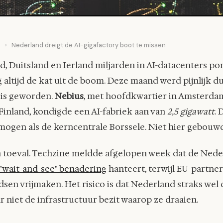
e
›
Nederland dreigt de AI-gigafactory boot te missen
nd, Duitsland en Ierland miljarden in AI-datacenters po
altijd de kat uit de boom. Deze maand werd pijnlijk du
 is geworden.
Nebius
, met hoofdkwartier in Amsterda
Finland, kondigde een AI-fabriek aan van
2,5 gigawatt
. 
ogen als de kerncentrale Borssele. Niet hier gebouwd
en toeval. Techzine meldde afgelopen week dat de Ned
"wait-and-see" benadering
hanteert, terwijl EU-partner
sen vrijmaken. Het risico is dat Nederland straks wel
r niet de infrastructuur bezit waarop ze draaien.