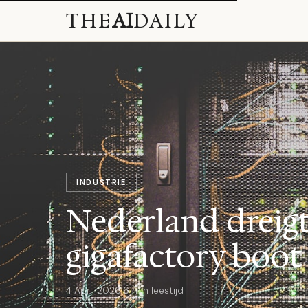
THE
AI
DAILY
INDUSTRIE
Nederland dreigt
gigafactory boot
4 April 2026
·
6 min leestijd