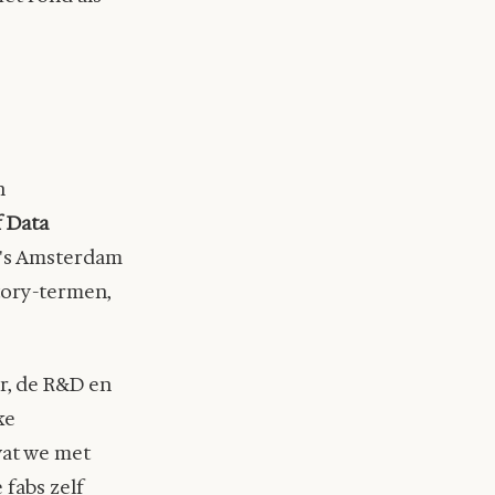
n
 Data
o's Amsterdam
tory-termen,
er, de R&D en
ke
wat we met
fabs zelf