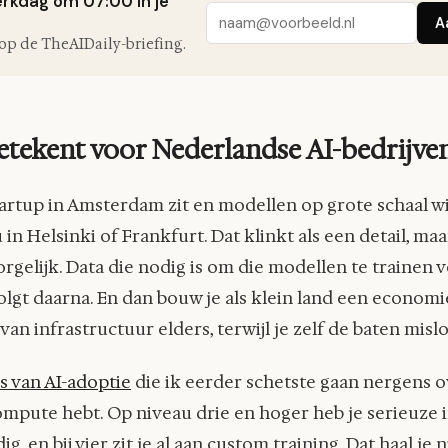
erkdag om 07:00 in je
A
n op de TheAIDaily-briefing.
etekent voor Nederlandse AI-bedrijve
tartup in Amsterdam zit en modellen op grote schaal wi
u in Helsinki of Frankfurt. Dat klinkt als een detail, maa
orgelijk. Data die nodig is om die modellen te trainen v
olgt daarna. En dan bouw je als klein land een economi
 van infrastructuur elders, terwijl je zelf de baten misl
us van AI-adoptie
die ik eerder schetste gaan nergens ov
mpute hebt. Op niveau drie en hoger heb je serieuze 
ig, en bij vier zit je al aan custom training. Dat haal je 