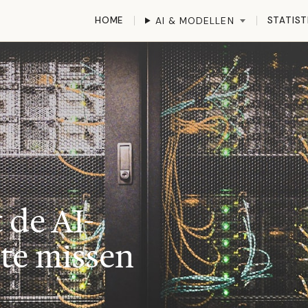
HOME
STATIST
AI & MODELLEN
 de AI-
 te missen