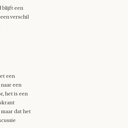
blijft een
 een verschil
n
et een
g naar een
, het is een
kskrant
, maar dat het
scussie