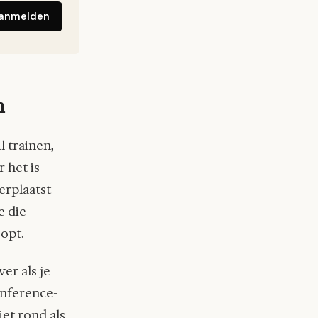
anmelden
n
l trainen,
r het is
erplaatst
e die
oopt.
er als je
inference-
niet rond als