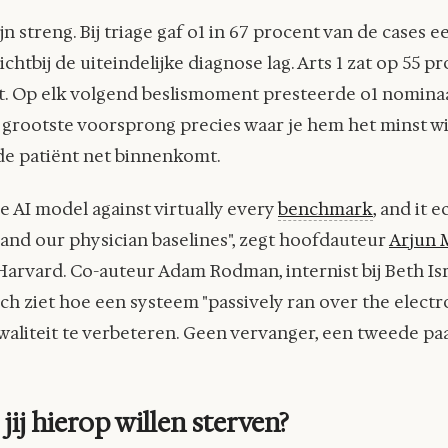
jn streng. Bij triage gaf o1 in 67 procent van de cases 
ichtbij de uiteindelijke diagnose lag. Arts 1 zat op 55 pr
t. Op elk volgend beslismoment presteerde o1 nominaa
e grootste voorsprong precies waar je hem het minst w
 de patiënt net binnenkomt.
e AI model against virtually every
benchmark
, and it 
and our physician baselines", zegt hoofdauteur
Arjun 
 Harvard. Co-auteur Adam Rodman, internist bij Beth Isr
zich ziet hoe een systeem "passively ran over the electr
aliteit te verbeteren. Geen vervanger, een tweede pa
jij hierop willen sterven?