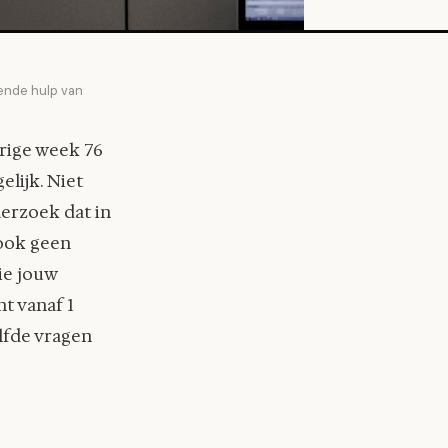
sende hulp van
rige week 76
elijk. Niet
derzoek dat in
 ook geen
ie jouw
t vanaf 1
lfde vragen