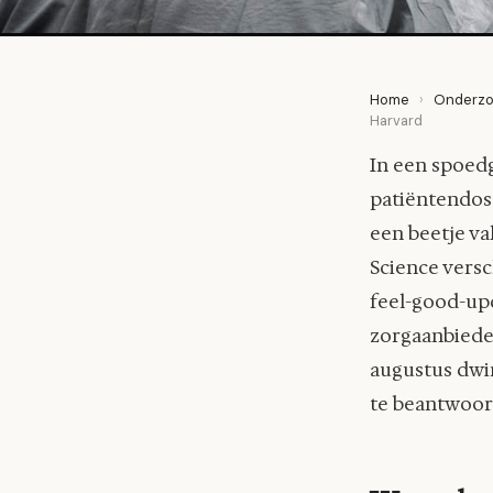
Home
›
Onderzo
Harvard
In een spoed
patiëntendoss
een beetje va
Science versc
feel-good-up
zorgaanbieder
augustus dwin
te beantwoord