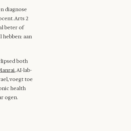
een diagnose
ocent. Arts 2
l beter of
il hebben: aan
eclipsed both
Manrai
, AI-lab-
ael, voegt toe
onic health
ar ogen.