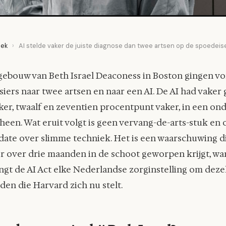
ek
›
AI stelde vaker de juiste diagnose dan twee artsen op de spoedei
gebouw van Beth Israel Deaconess in Boston gingen vo
iers naar twee artsen en naar een AI. De AI had vaker g
ker, twaalf en zeventien procentpunt vaker, in een on
heen. Wat eruit volgt is geen vervang-de-arts-stuk en
date over slimme techniek. Het is een waarschuwing d
 over drie maanden in de schoot geworpen krijgt, wan
gt de AI Act elke Nederlandse zorginstelling om deze
en die Harvard zich nu stelt.