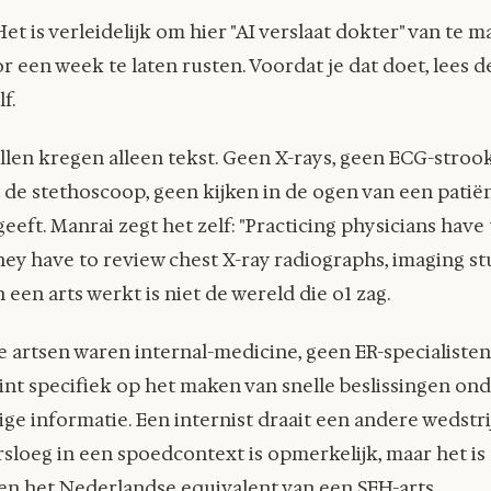
et is verleidelijk om hier "AI verslaat dokter" van te 
r een week te laten rusten. Voordat je dat doet, lees d
f.
len kregen alleen tekst. Geen X-rays, geen ECG-strook
 de stethoscoop, geen kijken in de ogen van een patiën
eft. Manrai zegt het zelf: "Practicing physicians have t
they have to review chest X-ray radiographs, imaging st
 een arts werkt is niet de wereld die o1 zag.
 artsen waren internal-medicine, geen ER-specialisten
int specifiek op het maken van snelle beslissingen ond
ge informatie. Een internist draait een andere wedstrij
sloeg in een spoedcontext is opmerkelijk, maar het is
en het Nederlandse equivalent van een SEH-arts.