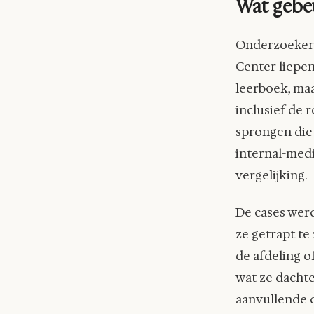
Wat gebeu
Onderzoekers
Center liepen
leerboek, maa
inclusief de
sprongen die 
internal-medi
vergelijking.
De cases wer
ze getrapt te 
de afdeling o
wat ze dachte
aanvullende d