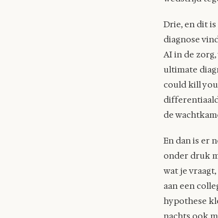
Drie, en dit 
diagnose vind
AI in de zorg
ultimate diag
could kill you
differentiaald
de wachtkam
En dan is er 
onder druk 
wat je vraagt
aan een colle
hypothese klo
nachts ook ma