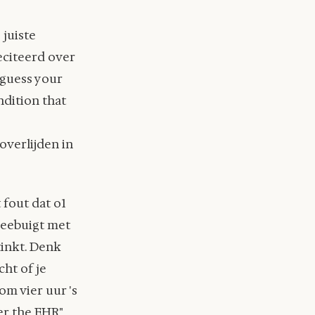
 juiste
eciteerd over
 guess your
ndition that
 overlijden in
 fout dat o1
meebuigt met
tinkt. Denk
ht of je
om vier uur 's
er the EHR"