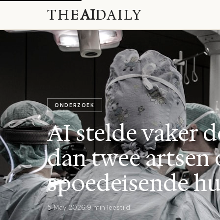
THE
AI
DAILY
ONDERZOEK
AI stelde vaker d
dan twee artsen 
spoedeisende hu
5 May 2026
·
9 min leestijd