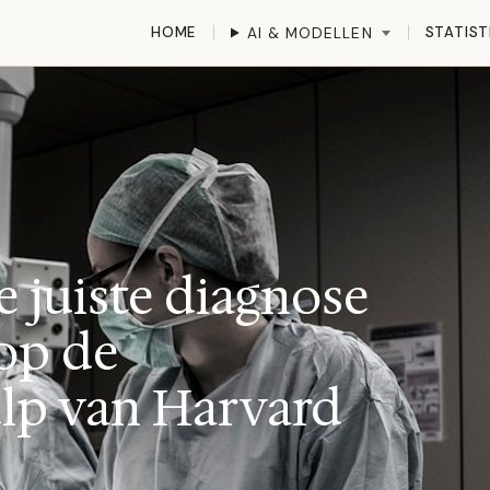
HOME
STATIST
AI & MODELLEN
e juiste diagnose
op de
lp van Harvard