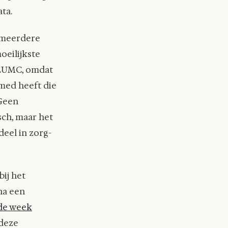
ata.
r meerdere
oeilijkste
t LUMC, omdat
cmed heeft die
 Geen
sch, maar het
eel in zorg-
ij het
na een
 de week
 deze