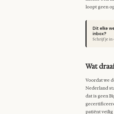
loopt geen op
Dit elke w
inbox?
Schrijf je i
Wat draai
Voordat we d
Nederland sta
dat is geen Bi
gecertificeer
patiënt veili