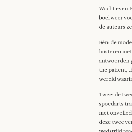
Wacht even. H
boel weer voo
de auteurs zel
Eén: de model
luisteren met
antwoorden ge
the patient, 
wereld waarin
Twee: de twee
spoedarts tra
met onvolledi
deze twee ver
wedstrijd teg