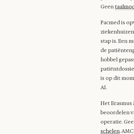
Geen
taalmo
Pacmed is op
ziekenhuizen,
stap is. Een 
de patiëntenp
hobbel gepass
patiëntdossie
is op dit mo
AI.
Het Erasmus M
beoordelen v
operatie. Gee
schelen
. AMC