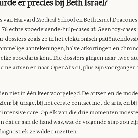
rde er precies bij Beth Israel?
 van Harvard Medical School en Beth Israel Deacones
 76 echte spoedeisende-hulp-cases af. Geen toy-cases 
r dossiers zoals ze in het elektronisch patiëntendossi
 rommelige aantekeningen, halve afkortingen en chron
elke spoedarts kent. Die dossiers gingen naar twee at
cine artsen en naar OpenAI's o1, plus zijn voorganger 
den niet in één keer voorgelegd. De artsen en de mod
zien: bij triage, bij het eerste contact met de arts, en 
f intensive care. Op elk van die drie momenten moest
n dat er aan de hand was, wat de volgende stap zou zij
iagnostiek ze wilden inzetten.