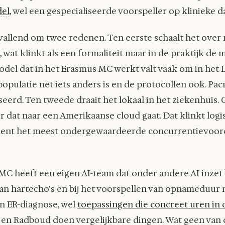
del
, wel een gespecialiseerde voorspeller op klinieke d
vallend om twee redenen. Ten eerste schaalt het ove
 wat klinkt als een formaliteit maar in de praktijk de m
model dat in het Erasmus MC werkt valt vaak om in he
opulatie net iets anders is en de protocollen ook. Pa
eerd. Ten tweede draait het lokaal in het ziekenhuis.
r dat naar een Amerikaanse cloud gaat. Dat klinkt logi
ment het meest ondergewaardeerde concurrentievoord
C heeft een eigen AI-team dat onder andere AI inzet b
an hartecho's en bij het voorspellen van opnameduur 
n ER-diagnose, wel
toepassingen die concreet uren in
 en Radboud doen vergelijkbare dingen. Wat geen van