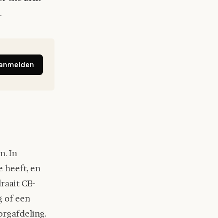
.
anmelden
n. In
e heeft, en
raait CE-
g of een
orgafdeling.