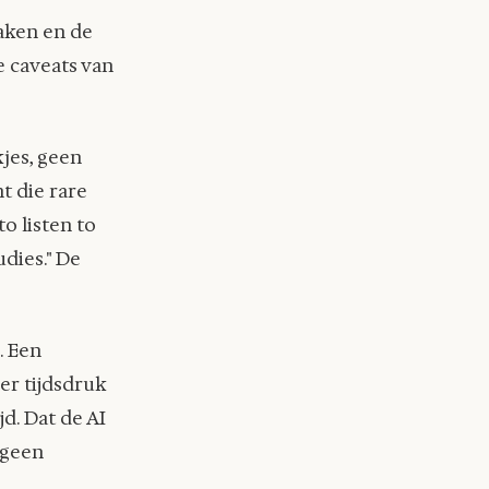
maken en de
e caveats van
jes, geen
t die rare
o listen to
udies." De
. Een
er tijdsdruk
d. Dat de AI
 geen