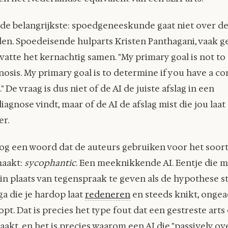
is de belangrijkste: spoedgeneeskunde gaat niet over de
en. Spoedeisende hulparts Kristen Panthagani, vaak g
, vatte het kernachtig samen. "My primary goal is not to
nosis. My primary goal is to determine if you have a co
." De vraag is dus niet of de AI de juiste afslag in een
iagnose vindt, maar of de AI de afslag mist die jou laat
er.
nog een woord dat de auteurs gebruiken voor het soort
maakt:
sycophantic
. Een meeknikkende AI. Eentje die 
, in plaats van tegenspraak te geven als de hypothese s
ga die je hardop laat
redeneren
en steeds knikt, ongeac
pt. Dat is precies het type fout dat een gestreste arts 
akt, en het is precies waarom een AI die "passively ov