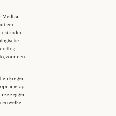
s Medical
uit een
er stonden,
ologische
tending
4o, voor een
ellen kregen
bij opname op
en ze zeggen
n en welke