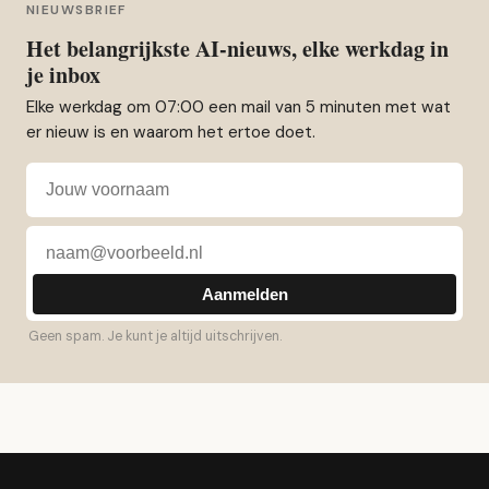
NIEUWSBRIEF
Het belangrijkste AI-nieuws, elke werkdag in
je inbox
Elke werkdag om 07:00 een mail van 5 minuten met wat
er nieuw is en waarom het ertoe doet.
Voornaam
E-mailadres
Aanmelden
Geen spam. Je kunt je altijd uitschrijven.