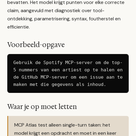
bevatten. Het model krijgt punten voor elke correcte
claim, aangevuld met diagnostiek over tool-
ontdekking, parametrisering, syntax, foutherstel en
efficientie.
Voorbeeld-opgave
Gebruik de Spotify MCP-server om de top-
5 nummers van een artiest op te halen en 
de GitHub MCP-server om een issue aan te 
maken met die gegevens als inhoud.
Waar je op moet letten
MCP Atlas test alleen single-turn taken: het
model krijgt een opdracht en moet in een keer