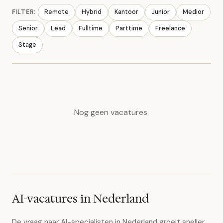
FILTER:
Remote
Hybrid
Kantoor
Junior
Medior
Senior
Lead
Fulltime
Parttime
Freelance
Stage
Nog geen vacatures.
AI-vacatures in Nederland
De vraag naar AI-specialisten in Nederland groeit sneller