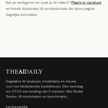
Ben je werkgever en zoek je AI-talent?
Plaats je vacature
en bereik duizenden AI-professionals die deze pagina
dagelijks bezoeken.
THE
AI
DAILY
Dagelijkse AI-analyses, modeldata en nieuws
voor het Nederlandse bedrijfsleven. Elke werkdag
om 07:00 een briefing van 5 minuten. Met Model
Tracker, AI-statistieken en benchmarks.
CATEGORIEËN