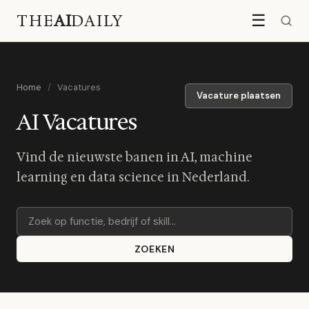
THE
AI
DAILY
☰
Home
/
Vacatures
Vacature plaatsen
AI Vacatures
Vind de nieuwste banen in AI, machine
learning en data science in Nederland.
ZOEKEN