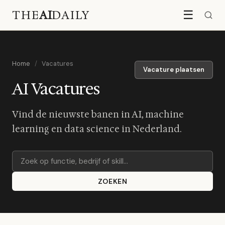
THE
AI
DAILY
☰
Home
/
Vacatures
Vacature plaatsen
AI Vacatures
Vind de nieuwste banen in AI, machine
learning en data science in Nederland.
ZOEKEN