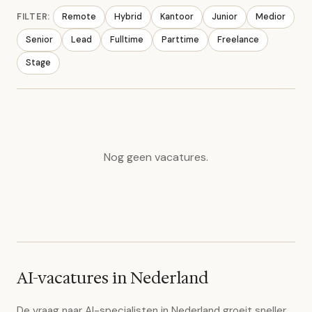
FILTER:
Remote
Hybrid
Kantoor
Junior
Medior
Senior
Lead
Fulltime
Parttime
Freelance
Stage
Nog geen vacatures.
AI-vacatures in Nederland
De vraag naar AI-specialisten in Nederland groeit sneller