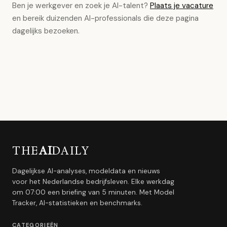
Ben je werkgever en zoek je AI-talent?
Plaats je vacature
en bereik duizenden AI-professionals die deze pagina
dagelijks bezoeken.
THE
AI
DAILY
Dagelijkse AI-analyses, modeldata en nieuws
voor het Nederlandse bedrijfsleven. Elke werkdag
om 07:00 een briefing van 5 minuten. Met Model
Tracker, AI-statistieken en benchmarks.
CATEGORIEËN