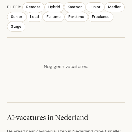
FILTER:
Remote
Hybrid
Kantoor
Junior
Medior
Senior
Lead
Fulltime
Parttime
Freelance
Stage
Nog geen vacatures.
AI-vacatures in Nederland
De vraag naar AI-specialisten in Nederland groeit sneller