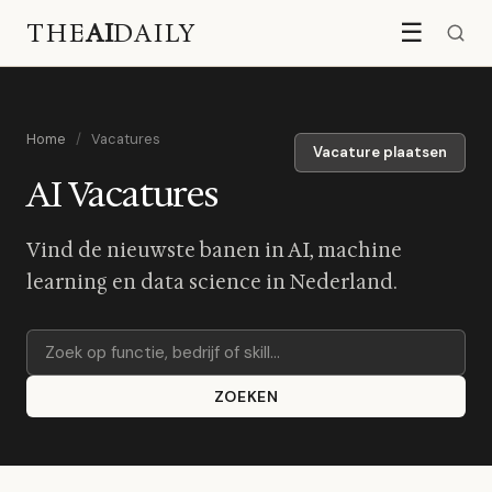
THE
AI
DAILY
☰
Home
/
Vacatures
Vacature plaatsen
AI Vacatures
Vind de nieuwste banen in AI, machine
learning en data science in Nederland.
ZOEKEN