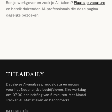
Ben je werkgever en zoek je AI-talent?
Plaats je vacature
en bereik duizenden AI-professionals die deze pagina
dagelijks bezoeken.
THE
AI
DAILY
Dagelijkse AI-analyses, modeldata en nieuws
voor het Nederlandse bedrijfsleven. Elke werkdag
om 07:00 een briefing van 5 minuten. Met Model
Tracker, AI-statistieken en benchmarks.
CATEGORIEËN