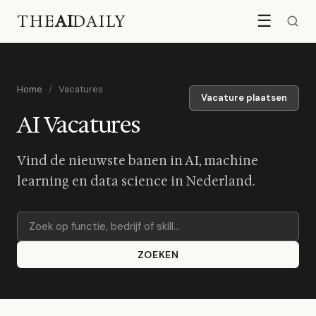
THE
AI
DAILY
☰
Home
/
Vacatures
Vacature plaatsen
AI Vacatures
Vind de nieuwste banen in AI, machine
learning en data science in Nederland.
ZOEKEN