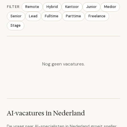
FILTER:
Remote
Hybrid
Kantoor
Junior
Medior
Senior
Lead
Fulltime
Parttime
Freelance
Stage
Nog geen vacatures.
AI-vacatures in Nederland
De vraag naar AI-specialisten in Nederland groeit sneller