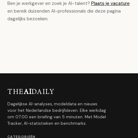
Ben je werkgever en zoek je AI-talent?
Plaats je vacature
en bereik duizenden AI-professionals die deze pagina
dagelijks bezoeken.
THE
AI
DAILY
Dagelijkse AI-analyses, modeldata en nieuws
voor het Nederlandse bedrijfsleven. Elke werkdag
om 07:00 een briefing van 5 minuten. Met Model
Tracker, AI-statistieken en benchmarks.
CATEGORIEËN