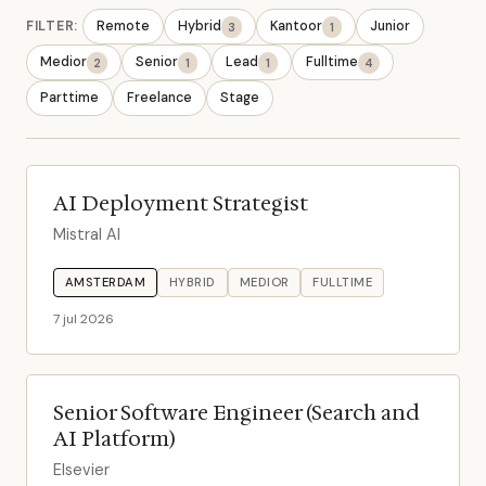
FILTER:
Remote
Hybrid
Kantoor
Junior
3
1
Medior
Senior
Lead
Fulltime
2
1
1
4
Parttime
Freelance
Stage
AI Deployment Strategist
Mistral AI
AMSTERDAM
HYBRID
MEDIOR
FULLTIME
7 jul 2026
Senior Software Engineer (Search and
AI Platform)
Elsevier