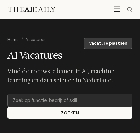
THE
AI
DAILY
☰
Home
/
Vacatures
Vacature plaatsen
AI Vacatures
Vind de nieuwste banen in AI, machine
learning en data science in Nederland.
ZOEKEN