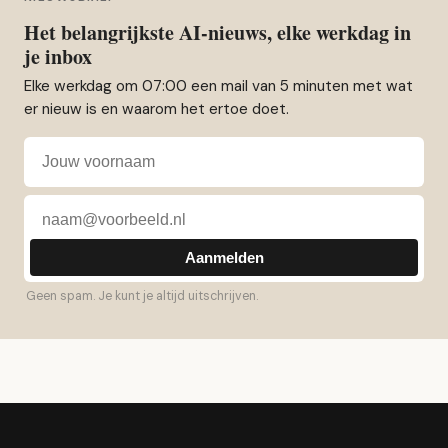
Het belangrijkste AI-nieuws, elke werkdag in
je inbox
Elke werkdag om 07:00 een mail van 5 minuten met wat
er nieuw is en waarom het ertoe doet.
Voornaam
E-mailadres
Aanmelden
Geen spam. Je kunt je altijd uitschrijven.