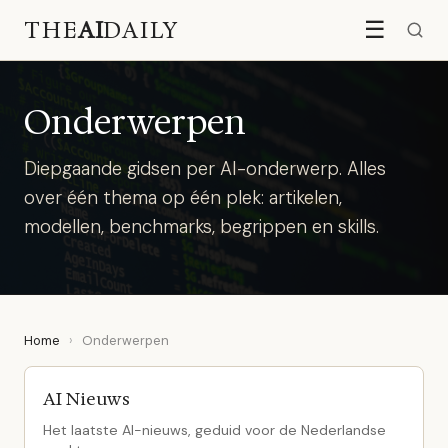
THE
AI
DAILY
☰
Onderwerpen
Diepgaande gidsen per AI-onderwerp. Alles
over één thema op één plek: artikelen,
modellen, benchmarks, begrippen en skills.
Home
›
Onderwerpen
AI Nieuws
Het laatste AI-nieuws, geduid voor de Nederlandse