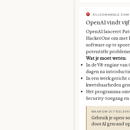
SILICONANGLE.COM
OpenAI vindt vijf
OpenAI lanceert Patc
HackerOne om met h
software op te spore
potentiële problemen
Wat je moet weten:
In de V8-engine van
dagen na introductie
In een week gericht 
kwetsbaarheden gem
Het programma omvat
Security-toegang en
WAAROM DIT RELEVA
Gebruik je open-sou
door AI gescand o