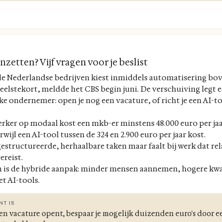
zetten? Vijf vragen voor je beslist
de Nederlandse bedrijven kiest inmiddels automatisering bo
elstekort, meldde het CBS begin juni. De verschuiving legt 
ke ondernemer: open je nog een vacature, of richt je een AI-to
ker op modaal kost een mkb-er minstens 48.000 euro per jaar
wijl een AI-tool tussen de 324 en 2.900 euro per jaar kost.
estructureerde, herhaalbare taken maar faalt bij werk dat rel
reist.
 is de hybride aanpak: minder mensen aannemen, hogere kwali
t AI-tools.
NT IS
een vacature opent, bespaar je mogelijk duizenden euro's door ee