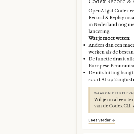
Codex Record & R
OpenAI gaf Codex een 
Record & Replay maakt
in Nederland nog nie
lancering.
Wat je moet weten:
Anders dan een macro
werken als de besta
De functie draait al
Europese Economisch
De uitsluiting hangt
soort AI op 2 august
WAAROM DIT RELEVA
Wil je nu al een t
van de Codex CLI,
Lees verder →