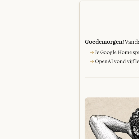
Goedemorgen!
Vanda
→
Je Google Home spr
→
OpenAI vond vijf le