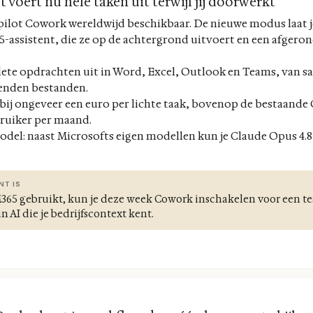
 voert nu hele taken uit terwijl jij doorwerkt
ilot Cowork wereldwijd beschikbaar. De nieuwe modus laat j
5-assistent, die ze op de achtergrond uitvoert en een afgeron
te opdrachten uit in Word, Excel, Outlook en Teams, van sal
zenden bestanden.
ij ongeveer een euro per lichte taak, bovenop de bestaande 
bruiker per maand.
-model: naast Microsofts eigen modellen kun je Claude Opus 4.8
NT IS
 M365 gebruikt, kun je deze week Cowork inschakelen voor een tes
 AI die je bedrijfscontext kent.