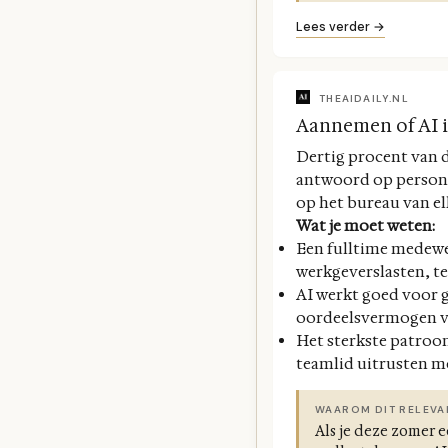
Lees verder →
THEAIDAILY.NL
Aannemen of AI in
Dertig procent van 
antwoord op persone
op het bureau van el
Wat je moet weten:
Een fulltime medewer
werkgeverslasten, ter
AI werkt goed voor g
oordeelsvermogen ve
Het sterkste patroon
teamlid uitrusten me
WAAROM DIT RELEVA
Als je deze zomer 