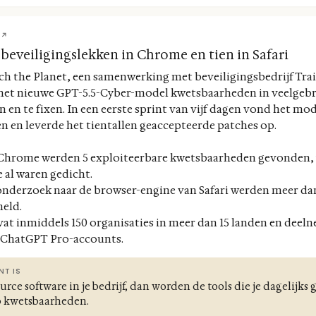
 ↗
 beveiligingslekken in Chrome en tien in Safari
h the Planet, een samenwerking met beveiligingsbedrijf Trail
et nieuwe GPT-5.5-Cyber-model kwetsbaarheden in veelgebr
n en te fixen. In een eerste sprint van vijf dagen vond het m
 en leverde het tientallen geaccepteerde patches op.
 Chrome werden 5 exploiteerbare kwetsbaarheden gevonden,
 al waren gedicht.
onderzoek naar de browser-engine van Safari werden meer da
eld.
 inmiddels 150 organisaties in meer dan 15 landen en deeln
 ChatGPT Pro-accounts.
NT IS
rce software in je bedrijf, dan worden de tools die je dagelijks 
p kwetsbaarheden.