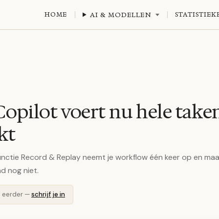
HOME
AI & MODELLEN
STATISTIEK
opilot voert nu hele taken
kt
nctie Record & Replay neemt je workflow één keer op en maa
nd nog niet.
n eerder —
schrijf je in