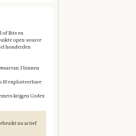
 of Bits en
uikte open-source
odel honderden
 waarvan 3 binnen
n 10 exploiteerbare
emers krijgen Codex
gebruikt nu actief