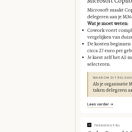
Microsoft Copilot
Microsoft maakt Cop
delegeren aan je M36
Wat je moet weten:
Cowork voert comple
vergelijken van dui
De kosten beginnen b
circa 27 euro per ge
Je kiest zelf het AI
selecteren.
WAAROM DIT RELEVA
Als je organisatie
taken delegeren aan
Lees verder →
THEAIDAILY.NL