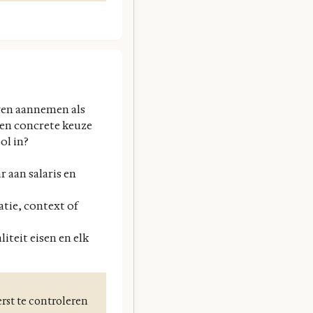
ven aannemen als
een concrete keuze
ol in?
 aan salaris en
atie, context of
teit eisen en elk
rst te controleren