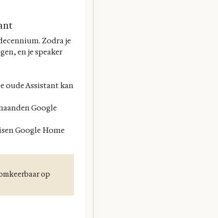
ant
 decennium. Zodra je
en, en je speaker
 de oude Assistant kan
6 maanden Google
reisen Google Home
onomkeerbaar op