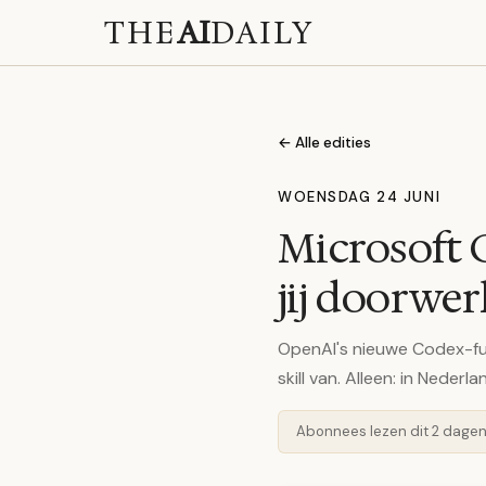
THE
AI
DAILY
← Alle edities
WOENSDAG 24 JUNI
Microsoft C
jij doorwer
OpenAI's nieuwe Codex-fu
skill van. Alleen: in Nederla
Abonnees lezen dit 2 dage