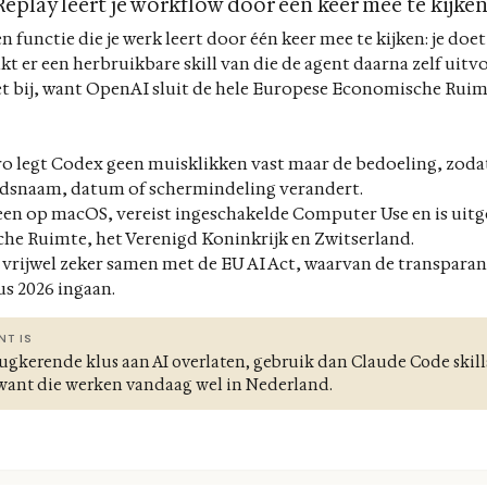
eplay leert je workflow door één keer mee te kijke
functie die je werk leert door één keer mee te kijken: je doe
 er een herbruikbare skill van die de agent daarna zelf uitvoe
t bij, want OpenAI sluit de hele Europese Economische Ruimt
 legt Codex geen muisklikken vast maar de bedoeling, zodat d
ndsnaam, datum of schermindeling verandert.
leen op macOS, vereist ingeschakelde Computer Use en is uitg
e Ruimte, het Verenigd Koninkrijk en Zwitserland.
 vrijwel zeker samen met de EU AI Act, waarvan de transparan
us 2026 ingaan.
NT IS
erugkerende klus aan AI overlaten, gebruik dan Claude Code skill
 want die werken vandaag wel in Nederland.