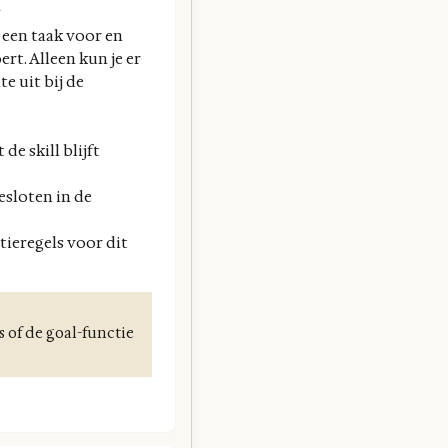
n
t een taak voor en
rt. Alleen kun je er
e uit bij de
e skill blijft
esloten in de
tieregels voor dit
s of de goal-functie