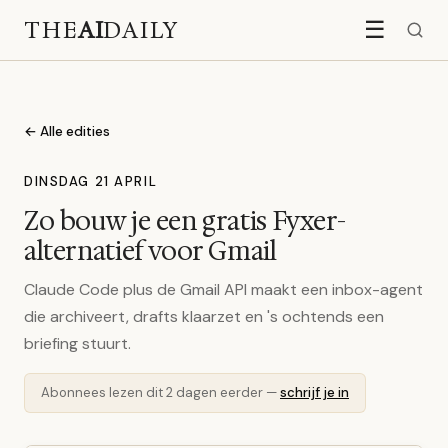
THE
AI
DAILY
☰
← Alle edities
DINSDAG 21 APRIL
Zo bouw je een gratis Fyxer-
alternatief voor Gmail
Claude Code plus de Gmail API maakt een inbox-agent
die archiveert, drafts klaarzet en 's ochtends een
briefing stuurt.
Abonnees lezen dit 2 dagen eerder —
schrijf je in