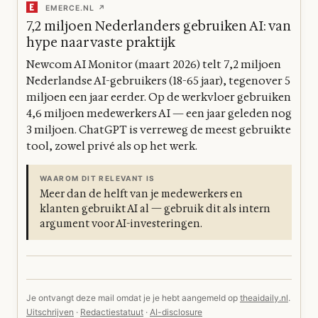
EMERCE.NL ↗
7,2 miljoen Nederlanders gebruiken AI: van
hype naar vaste praktijk
Newcom AI Monitor (maart 2026) telt 7,2 miljoen
Nederlandse AI-gebruikers (18-65 jaar), tegenover 5
miljoen een jaar eerder. Op de werkvloer gebruiken
4,6 miljoen medewerkers AI — een jaar geleden nog
3 miljoen. ChatGPT is verreweg de meest gebruikte
tool, zowel privé als op het werk.
WAAROM DIT RELEVANT IS
Meer dan de helft van je medewerkers en
klanten gebruikt AI al — gebruik dit als intern
argument voor AI-investeringen.
Je ontvangt deze mail omdat je je hebt aangemeld op
theaidaily.nl
.
Uitschrijven
·
Redactiestatuut
·
AI-disclosure