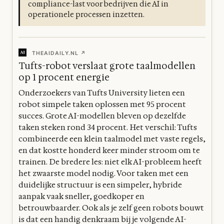
compliance-last voor bedrijven die AI in
operationele processen inzetten.
THEAIDAILY.NL ↗
Tufts-robot verslaat grote taalmodellen
op 1 procent energie
Onderzoekers van Tufts University lieten een
robot simpele taken oplossen met 95 procent
succes. Grote AI-modellen bleven op dezelfde
taken steken rond 34 procent. Het verschil: Tufts
combineerde een klein taalmodel met vaste regels,
en dat kostte honderd keer minder stroom om te
trainen. De bredere les: niet elk AI-probleem heeft
het zwaarste model nodig. Voor taken met een
duidelijke structuur is een simpeler, hybride
aanpak vaak sneller, goedkoper en
betrouwbaarder. Ook als je zelf geen robots bouwt
is dat een handig denkraam bij je volgende AI-