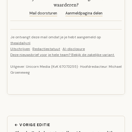
waarderen?
Mail doorsturen
·
Aanmeldpagina delen
Je ontvangt deze mail omdat je je hebt aangemeld op
theaidaily.nl
.
Uitschrijven
·
Redactiestatuut
·
AI-disclosure
Deze nieuwsbrief voor je hele team? Bekijk de zakelijke variant.
Uitgever: Unicorn Media (KvK 67073255) · Hoofdredacteur: Michael
Groeneweg
← VORIGE EDITIE