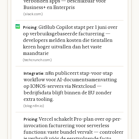
verbonden apps — beschikbaar voor
Business+ en Enterpris
(slack.com)
GitHub Copilot stapt per 1 juni over
Pricing:
op verbruiksgebaseerde facturering —
developers melden kosten die tientallen
keren hoger uitvallen dan het vaste
maandtarie
(techcrunch.com)
n8n publiceert stap-voor-stap
Integratie:
workflow voor AI-documentsamenvatting
op IONOS-servers via Nextcloud —
bedrijfsdata blijft binnen de EU zonder
extra tooling.
(blog.n8n.io)
Vercel schakelt Pro-plan over op per-
Pricing:
invocation facturering voor serverless
functions: vaste bundel vervalt — controleer
je verbruik vóór de eerstvolgende factu