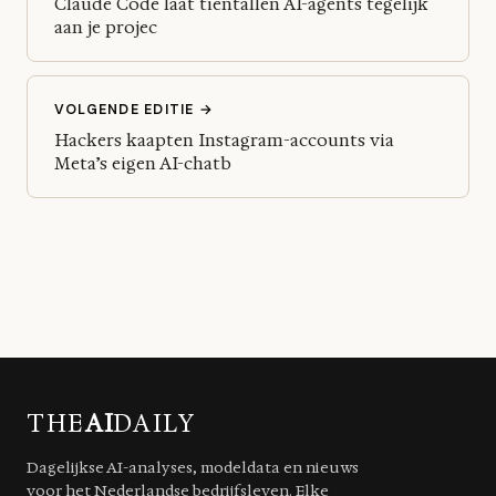
Claude Code laat tientallen AI-agents tegelijk
aan je projec
VOLGENDE EDITIE →
Hackers kaapten Instagram-accounts via
Meta’s eigen AI-chatb
THE
AI
DAILY
Dagelijkse AI-analyses, modeldata en nieuws
voor het Nederlandse bedrijfsleven. Elke