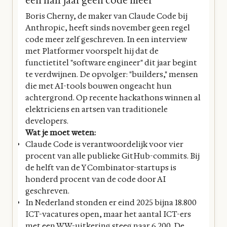
een half jaar geen code meer
Boris Cherny, de maker van Claude Code bij
Anthropic, heeft sinds november geen regel
code meer zelf geschreven. In een interview
met Platformer voorspelt hij dat de
functietitel "software engineer" dit jaar begint
te verdwijnen. De opvolger: "builders," mensen
die met AI-tools bouwen ongeacht hun
achtergrond. Op recente hackathons winnen al
elektriciens en artsen van traditionele
developers.
Wat je moet weten:
Claude Code is verantwoordelijk voor vier
procent van alle publieke GitHub-commits. Bij
de helft van de Y Combinator-startups is
honderd procent van de code door AI
geschreven.
In Nederland stonden er eind 2025 bijna 18.800
ICT-vacatures open, maar het aantal ICT-ers
met een WW-uitkering steeg naar 6.200. De