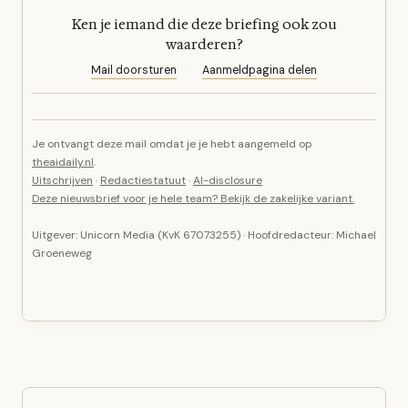
Ken je iemand die deze briefing ook zou
waarderen?
Mail doorsturen
·
Aanmeldpagina delen
Je ontvangt deze mail omdat je je hebt aangemeld op
theaidaily.nl
.
Uitschrijven
·
Redactiestatuut
·
AI-disclosure
Deze nieuwsbrief voor je hele team? Bekijk de zakelijke variant.
Uitgever: Unicorn Media (KvK 67073255) · Hoofdredacteur: Michael
Groeneweg