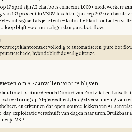
op 17 april zijn AI-chatbots en neemt 1.000+ medewerkers aan
ng van 133 procent in VZBV-klachten (jan-sep 2025) en basale v
levant signaal als je retentie-kritische klantcontacten voll
-loop blijft voor nu veiliger dan pure bot-flow.
S
verweegt klantcontact volledig te automatiseren: pure-bot-flows
putatieschade, hybride blijft de veilige keuze.
viezen om AI-aanvallen voor te blijven
nd (met bestuurders als Dimitri van Zantvliet en Luisella t
directie-sturing op AI-gereedheid, budgetverschuiving van rea
beheer, en erkennen dat open-source-lekken van AI-aanvalsc
o-day-exploitatie verschuift van dagen naar uren. Bruikbaar a
 met je MSP.