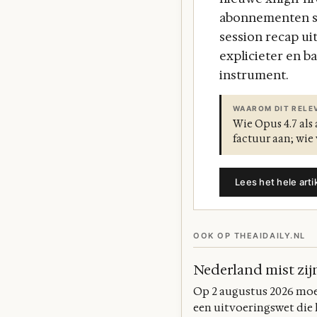
abonnementen sne
session recap uit
explicieter en ba
instrument.
WAAROM DIT RELEV
Wie Opus 4.7 als
factuur aan; wie
Lees het hele arti
OOK OP THEAIDAILY.NL
Nederland mist zij
Op 2 augustus 2026 moe
een uitvoeringswet di