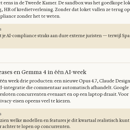
niet eens in de Tweede Kamer. De sandbox was het goedkope lo
, HR of kredietverlening. Zonder dat loket vallen ze terug op
pliance zonder het te weten.
S
e AI-compliance straks aan dure externe juristen — terwijl Span
eases en Gemma 4 in één AI-week
één week drie producten: een nieuwe Opus 4.7, Claude Design
rd-integratie die commentaar automatisch afhandelt. Googl
esloten concurrenten evenaart en op een laptop draait. Voor
ivacy-eisen opeens veel te kiezen.
S
ien welke modellen en features je dit kwartaal realistisch kunt
 achter te lopen op concurrenten.