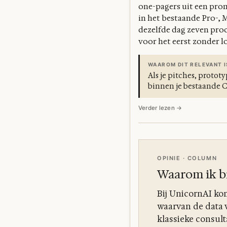
one-pagers uit een pro
in het bestaande Pro-,
dezelfde dag zeven pro
voor het eerst zonder l
WAAROM DIT RELEVANT I
Als je pitches, protot
binnen je bestaande 
Verder lezen →
OPINIE · COLUMN
Waarom ik bi
Bij UnicornAI kom
waarvan de data v
klassieke consult