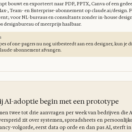
mpt bouwt en exporteert naar PDF, PPTX, Canva of een gede
 Max-, Team- en Enterprise-abonnement op claude.ai/design.
cent; voor NL-bureaus en consultants zonder in-house design
os designbureau of meerprijs haalbaar.
S
ypes of one-pagers nu nog uitbesteedt aan een designer, kun je d
Claude-abonnement afvangen.
j AI-adoptie begin met een prototype
en twee tot drie aanvragen per week van bedrijven die A
erspreid zit over systemen, spreadsheets en persoonlijke
ancy-volgorde, eerst data op orde en dan pas AI, sterft in