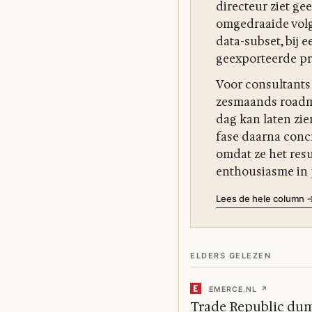
directeur ziet gee
omgedraaide volg
data-subset, bij
geexporteerde pro
Voor consultants 
zesmaands roadma
dag kan laten zie
fase daarna concr
omdat ze het resu
enthousiasme in 
Lees de hele column 
ELDERS GELEZEN
EMERCE.NL ↗
Trade Republic dump