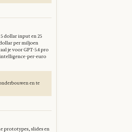
5 dollar input en 25
dollar per miljoen
al je voor GPT-5.4 pro
intelligence-per-euro
 onderbouwen en te
e prototypes, slides en