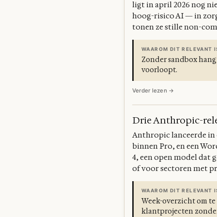
ligt in april 2026 nog 
hoog-risico AI — in zorg
tonen ze stille non-com
WAAROM DIT RELEVANT I
Zonder sandbox hangt j
voorloopt.
Verder lezen →
Drie Anthropic-rel
Anthropic lanceerde in 
binnen Pro, en een Wo
4, een open model dat g
of voor sectoren met pr
WAAROM DIT RELEVANT I
Week-overzicht om te z
klantprojecten zonder