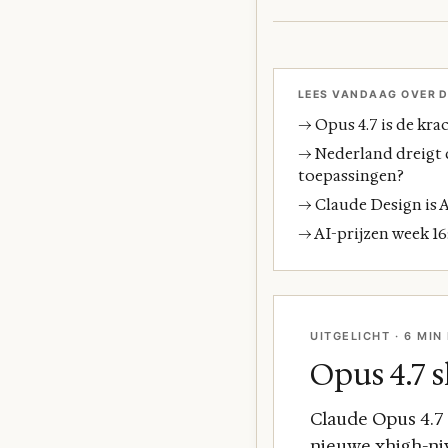
LEES VANDAAG OVER D
→ Opus 4.7 is de kra
→ Nederland dreigt 
toepassingen?
→ Claude Design is 
→ AI-prijzen week 16
UITGELICHT · 6 MIN
Opus 4.7 s
Claude Opus 4.7 
nieuwe xhigh-niv