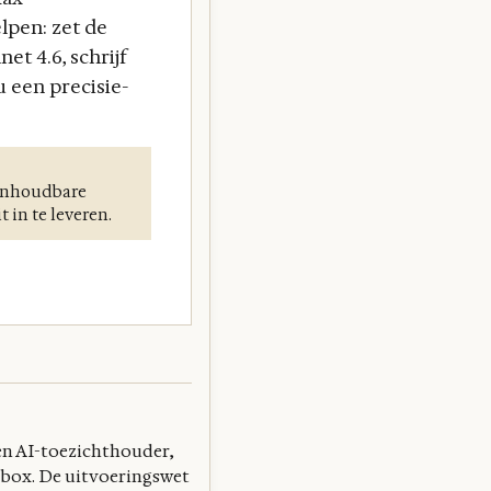
lpen: zet de
et 4.6, schrijf
u een precisie-
 onhoudbare
 in te leveren.
en AI-toezichthouder,
box. De uitvoeringswet