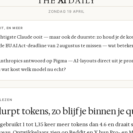
THE
AI
DAILY
ZONDAG 19 APRIL
IT, EN MEER
chtigste Claude ooit — maar ook de duurste: zo houd je de ko
de EU AI Act-deadline van 2 augustus te missen — wat beteke
Anthropics antwoord op Figma — AI-layouts direct uit je pr
: wat kost welk model nu echt?
 LEZEN
lurpt tokens, zo blijf je binnen je 
gebruikt 1 tot 1,35 keer meer tokens dan 4.6 en draait
eau. Ontwikkelaars zien op Reddit en X hun Pro- en 