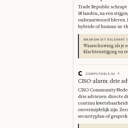
Trade Republic schrapt 
18 landen, na een stijgi
onbeantwoord bleven. Re
hybride of human-in-the
WAAROM DIT RELEVANT I
Waarschuwing als je o
klachtenstijging en re
COMPUTABLE.NL ↗
CISO-alarm: drie ad
CISO Community Nederla
drie adviezen: directe 
continu kwetsbaarheids
onvermijdelijk zijn. Zer
securityplan of gesprek