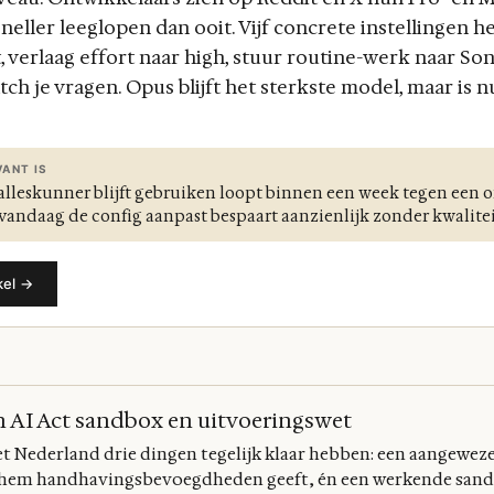
ller leeglopen dan ooit. Vijf concrete instellingen he
, verlaag effort naar high, stuur routine-werk naar Sonn
tch je vragen. Opus blijft het sterkste model, maar is n
ANT IS
 alleskunner blijft gebruiken loopt binnen een week tegen een
 vandaag de config aanpast bespaart aanzienlijk zonder kwaliteit
kel →
n AI Act sandbox en uitvoeringswet
t Nederland drie dingen tegelijk klaar hebben: een aangewez
e hem handhavingsbevoegdheden geeft, én een werkende sand