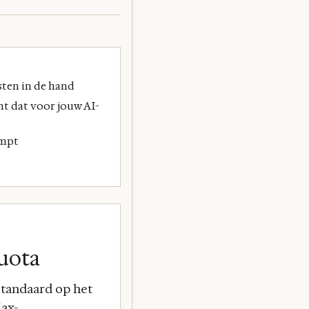
sten in de hand
nt dat voor jouw AI-
ompt
quota
 standaard op het
Max-