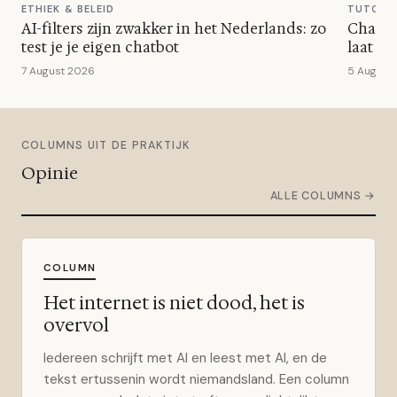
ETHIEK & BELEID
TUTORI
t
AI-filters zijn zwakker in het Nederlands: zo
ChatGP
test je je eigen chatbot
laat j
7 August 2026
5 August
COLUMNS UIT DE PRAKTIJK
Opinie
ALLE COLUMNS →
COLUMN
Het internet is niet dood, het is
overvol
Iedereen schrijft met AI en leest met AI, en de
tekst ertussenin wordt niemandsland. Een column