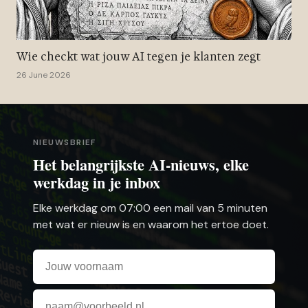
Wie checkt wat jouw AI tegen je klanten zegt
26 June 2026
NIEUWSBRIEF
Het belangrijkste AI-nieuws, elke
werkdag in je inbox
Elke werkdag om 07:00 een mail van 5 minuten
met wat er nieuw is en waarom het ertoe doet.
Voornaam
E-mailadres